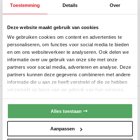
Toestemming
Details
Over
Pelgrim PVD25088L
INBOUW VRIEZER
Hoogte:
± 88 cm
Deze website maakt gebruik van cookies
Montage systeem:
Deur-op-deur
We gebruiken cookies om content en advertenties te
FastFreeze snelvriesfunctie
personaliseren, om functies voor social media te bieden
LowFrost
en om ons websiteverkeer te analyseren. Ook delen we
Ontvang onze scherpste Jubileum Sale-prijs
informatie over uw gebruik van onze site met onze
via WhatsApp of e-mail. Klik hier
partners voor social media, adverteren en analyse. Deze
partners kunnen deze gegevens combineren met andere
Op bestelling leverbaar
informatie die u aan ze heeft verstrekt of die ze hebben
verzameld op basis van uw gebruik van hun services.
ETNA VS6088
INBOUW VRIEZER
Hoogte:
± 88 cm
Alles toestaan
Montage systeem:
Sleepdeur
Inhoud: 95 liter
Aanpassen
Vriesvak met klep