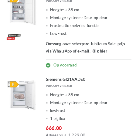
INBOUW VRIEZER
Hoogte:
± 88 cm
Montage systeem:
Deur-op-deur
Frostmatic snelvries-functie
LowFrost
Ontvang onze scherpste Jubileum Sale-prijs
via WhatsApp of e-mail. Klik hier
Op voorraad
Siemens GI21VADE0
INBOUW VRIEZER
Hoogte:
± 88 cm
Montage systeem:
Deur-op-deur
lowFrost
1 bigBox
666,00
Adviesprijs
1.229,00