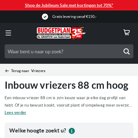
Shop de Jubileum Sale met kortingen tot 70%*
Gratis levering vanaf €150,-
Zoe
Terug naar
Vriezers
Inbouw vriezers 88 cm hoog
Een
inbouw vriezer 88 cm is zo’n keuze waar je elke dag profijt van
hebt. Of je nu bewust kookt, vooruit plant of simpelweg meer overzicht
wilt: met de juiste vriezer wordt bewaren een stuk eenvoudiger. Ben je
Lees verder
toe aan meer gemak en wil je af van onhandige oplossingen? Dan is dit
hét moment om jouw ideale model te ontdekken en direct de stap te
Welke hoogte zoekt u?
Wel
zetten naar een efficiëntere keuken.
mon