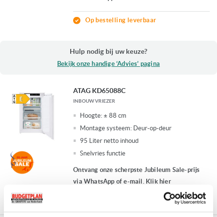
Op bestelling leverbaar
Hulp nodig bij uw keuze?
Bekijk onze handige ‘Advies’ pagina
ATAG KD65088C
INBOUW VRIEZER
Hoogte:
± 88 cm
Montage systeem:
Deur-op-deur
95 Liter netto inhoud
Snelvries functie
Ontvang onze scherpste Jubileum Sale-prijs
via WhatsApp of e-mail. Klik hier
Op bestelling leverbaar