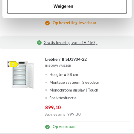
493,00
Weigeren
Adviesprijs
759,00
Op bestelling leverbaar
Gratis levering van af € 150,-
Liebherr IFSD3904-22
INBOUW VRIEZER
Hoogte:
± 88 cm
Montage systeem:
Sleepdeur
Monochroom display | Touch
Snelvriesfunctie
899,10
Adviesprijs
999,00
Op voorraad