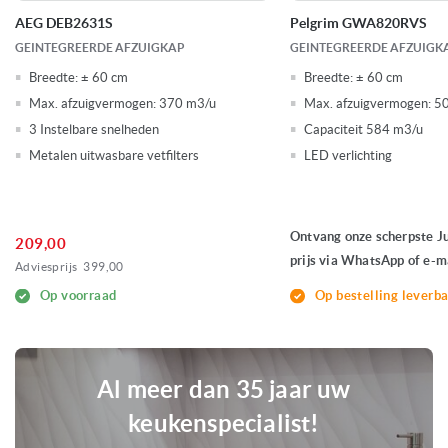
AEG DEB2631S
Pelgrim GWA820RVS
GEINTEGREERDE AFZUIGKAP
GEINTEGREERDE AFZUIGK
Breedte:
± 60 cm
Breedte:
± 60 cm
Max. afzuigvermogen:
370 m3/u
Max. afzuigvermogen:
5
3 Instelbare snelheden
Capaciteit 584 m3/u
Metalen uitwasbare vetfilters
LED verlichting
Ontvang onze scherpste J
209,00
prijs via WhatsApp of e-ma
Adviesprijs
399,00
Op voorraad
Op bestelling leverb
Al meer dan 35 jaar uw
keukenspecialist!