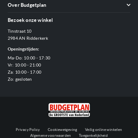
Contact
Kookplaten
Over Budgetplan
Annuleren & retourneren
Afzuigkappen
Over ons
Betalen
Bezoek onze winkel
Ovens
Openingstijden
Verzending & bezorging
Stoomovens
Tinstraat 10
Adres & Route
Veelgestelde vragen
Magnetrons
2984 AN Ridderkerk
Vacatures
Offerte aanvragen
Vaatwassers
Openingstijden:
Reviews Budgetplan
Service & garantie
Complete keukens
Ma-Do: 10:00 - 17:30
Blog
Onze merken
Outlet
Vr: 10:00 - 21:00
Sitemap
Za: 10:00 - 17:00
Zo: gesloten
Privacy Policy
Cookiewetgeving
Veilig online winkelen
Algemene voorwaarden
Toegankelijkheid