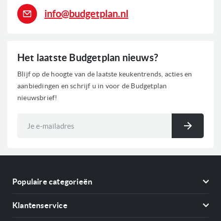
info@budgetplan.nl
Het laatste Budgetplan nieuws?
Blijf op de hoogte van de laatste keukentrends, acties en
aanbiedingen en schrijf u in voor de Budgetplan
nieuwsbrief!
Abonneer
u
Inschri
op
onze
nieuwsbrief
Populaire categorieën
Koelkasten
Klantenservice
Vriezers