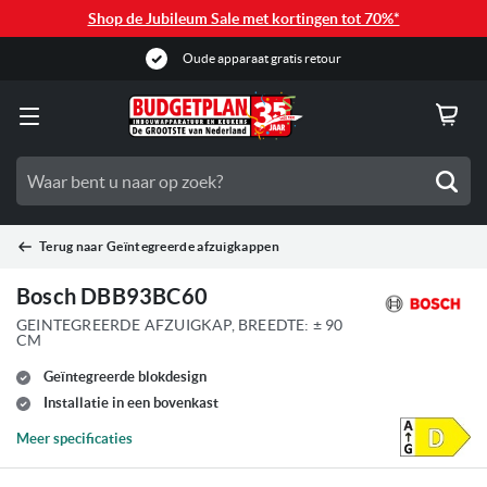
Shop de Jubileum Sale met kortingen tot 70%*
Oude apparaat gratis retour
Zoe
Terug naar
Geïntegreerde afzuigkappen
Bosch DBB93BC60
GEINTEGREERDE AFZUIGKAP, BREEDTE: ± 90
CM
Geïntegreerde blokdesign
Installatie in een bovenkast
Meer specificaties