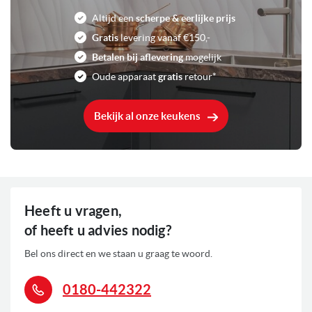
Altijd een
scherpe & eerlijke prijs
Gratis
levering vanaf €150,-
Betalen bij aflevering
mogelijk
Oude apparaat
gratis
retour*
Bekijk al onze keukens
Heeft u vragen,
of heeft u advies nodig?
Bel ons direct en we staan u graag te woord.
0180-442322