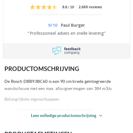
/
8.6
10
2.669 reviews
9
/
10
Paul Burger
Professioneel advies en snelle levering
PRODUCTOMSCHRIJVING
De Bosch DBB93BC60 is een 90 cm brede geïntegreerde
wandschouw met een max. afzuigvermogen van 384 m3/u.
Belangrijkste eigenschappen:
Geschikt voor luchtafvoer of recirculatie
Lees volledige productomschrijving
schaduwpoolmotor
Vergroot opbergruimte: maximaal 10 kg laadvermogen aan
elke zijde van de afzuigkap.