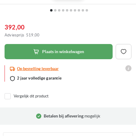
Ga
naar
het
392,00
begin
van
Adviesprijs
519,00
de
afbeeldingen-
gallerij
Plaats in winkelwagen
Op bestelling leverbaar
2 jaar volledige garantie
Vergelijk dit product
Betalen bij aflevering
mogelijk