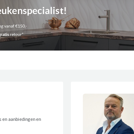
eukenspecialist!
ng vanaf €150,-
gratis
retour*
es en aanbiedingen en