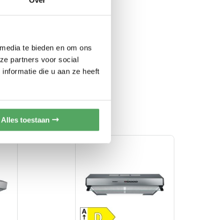
CC20-REST
volledige garantie
 media te bieden en om ons
rraad
ze partners voor social
nformatie die u aan ze heeft
s
assers
ouw afzuigkap
Alles toestaan
ET
n vetfilters
3/u vermogen
bouw