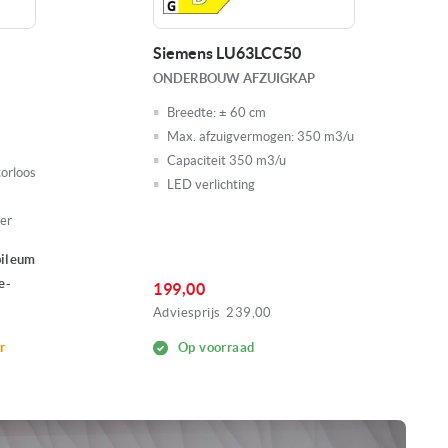
Siemens LU63LCC50
etsen
ONDERBOUW AFZUIGKAP
Breedte:
± 60 cm
Max. afzuigvermogen:
350 m3/u
Capaciteit 350 m3/u
orloos
LED verlichting
3/u
ter
bileum
 mm
e-
199,00
Adviesprijs
239,00
att
r
Op voorraad