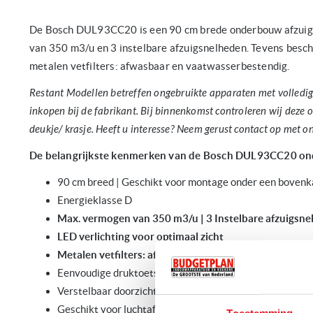
De Bosch DUL93CC20 is een 90 cm brede onderbouw afzuig
van 350 m3/u en 3 instelbare afzuigsnelheden. Tevens besch
metalen vetfilters: afwasbaar en vaatwasserbestendig.
Restant Modellen betreffen ongebruikte apparaten met volledige
inkopen bij de fabrikant. Bij binnenkomst controleren wij deze 
deukje/ krasje. Heeft u interesse? Neem gerust contact op met 
De belangrijkste kenmerken van de Bosch DUL93CC20 on
90 cm breed | Geschikt
voor montage onder een bovenka
Energieklasse D
Max. vermogen van 350 m3/u | 3 Instelbare afzuigsn
LED verlichting voor optimaal zicht
Metalen vetfilters: afwasbaar en vaatwasserbestendi
Eenvoudige druktoetsbediening
Verstelbaar doorzichtig glazen dampscherm
Geschikt voor luchtafvoer of recirculatie: gebruik zonde
Toestemming