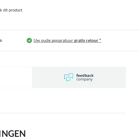
jk dit product
jk
Uw oude apparatuur
gratis retour *
INGEN