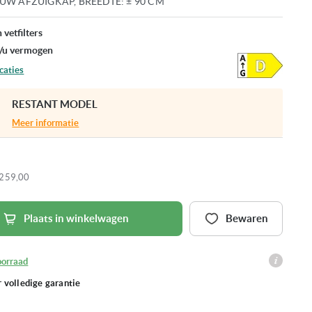
W AFZUIGKAP, BREEDTE: ± 90 CM
 vetfilters
/u vermogen
caties
RESTANT MODEL
Meer informatie
259,00
Plaats in winkelwagen
Bewaren
oorraad
r volledige garantie