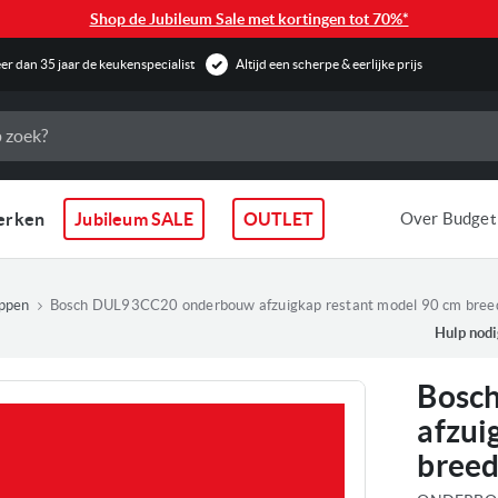
Shop de Jubileum Sale met kortingen tot 70%*
r dan 35 jaar de keukenspecialist
Altijd een scherpe & eerlijke prijs
erken
Jubileum SALE
OUTLET
Over Budget
ppen
Bosch DUL93CC20 onderbouw afzuigkap restant model 90 cm breed 
Hulp nodi
Bosc
afzui
breed