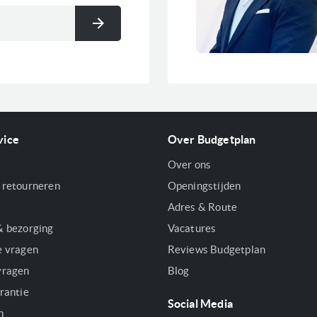
Inschrijven
vice
Over Budgetplan
Over ons
 retourneren
Openingstijden
Adres & Route
& bezorging
Vacatures
e vragen
Reviews Budgetplan
vragen
Blog
rantie
Social Media
n