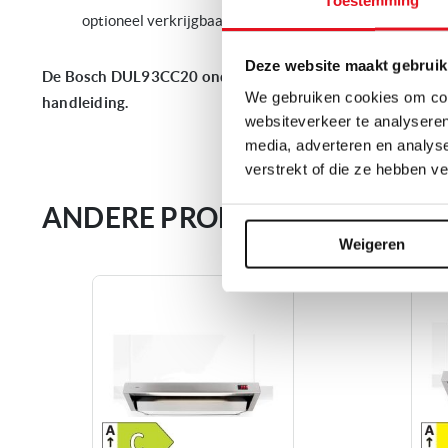
optioneel verkrijgbaar koolstoffilter
Deze website maakt gebruik
De Bosch DUL93CC20 onderbouw afzuigkap wordt geleverd 
We gebruiken cookies om cont
handleiding.
websiteverkeer te analyseren
media, adverteren en analys
verstrekt of die ze hebben v
ANDERE PRODUCTEN DIE MOGE
Weigeren