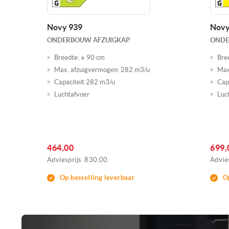
Novy 939
Novy
ONDERBOUW AFZUIGKAP
ONDE
Breedte:
± 90 cm
Bre
Max. afzuigvermogen:
282 m3/u
Max
Capaciteit 282 m3/u
Cap
Luchtafvoer
Luc
464,00
699,
Adviesprijs
830,00
Advies
Op bestelling leverbaar
O