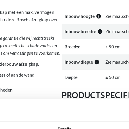
kap met een max. vermogen
Inbouw hoogte
Zie maatsch
ikt deze Bosch afzuigkap over
Inbouw breedte
Zie maatsch
 garantie die wij rechtstreeks
op cosmetische schade zoals een
Breedte
± 90 cm
ons om verrassingen te voorkomen.
Inbouw diepte
Zie maatsch
derbouw afzuigkap:
st of aan de wand
Diepte
± 50 cm
elheden
PRODUCTSPECIFI
g
Meer
Merk
Bosch
informatie
r afvoer naar buiten d.m.v. een
Details