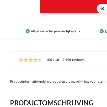
Ga
naar
het
Altijd een
scherpe & eerlijke prijs
G
begin
van
de
afbeeldingen-
gallerij
/
8.6
10
2.669 reviews
Productinformatie
Andere producten die mogelijk iets voor u zijn!
PRODUCTOMSCHRIJVING