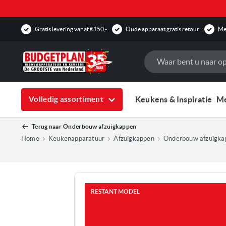
Gratis levering vanaf €150,-
Oude apparaat gratis retour
Mee
Zoek
Keukens & Inspiratie
M
Volledig assortiment
Terug naar
Onderbouw afzuigkappen
Home
Keukenapparatuur
Afzuigkappen
Onderbouw afzuigka
Ga
naar
het
RESTANT MODEL
einde
van
de
afbeeldingen-