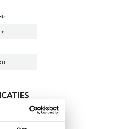
ets
ets
ets
CATIES
Over