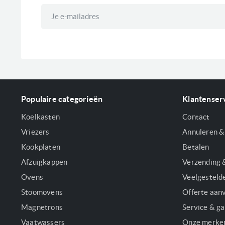
Abonneer
u
op
onze
nieuwsbrief
Populaire categorieën
Klantenser
Koelkasten
Contact
Vriezers
Annuleren &
Kookplaten
Betalen
Afzuigkappen
Verzending 
Ovens
Veelgesteld
Stoomovens
Offerte aan
Magnetrons
Service & ga
Vaatwassers
Onze merke