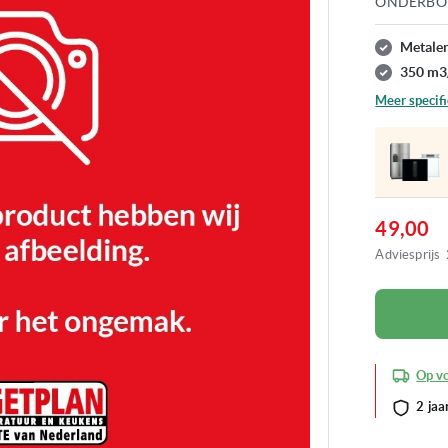
ONDERBOU
Metalen
350 m3
Meer specifi
49,00
Adviesprijs
Op v
2 jaa