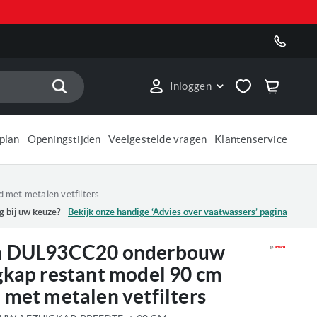
Zoek
Inloggen
plan
Openingstijden
Veelgestelde vragen
Klantenservice
met metalen vetfilters
g bij uw keuze?
Bekijk onze handige ‘Advies over
vaatwassers
’ pagina
h DUL93CC20 onderbouw
gkap restant model 90 cm
 met metalen vetfilters