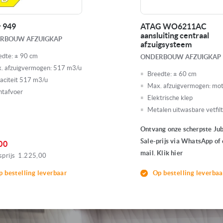
Energieklasse
D
 949
ATAG WO6211AC
Bediening
Drukto
aansluiting centraal
RBOUW AFZUIGKAP
afzuigsysteem
edte:
± 90 cm
Kleur
Wit
ONDERBOUW AFZUIGKAP
. afzuigvermogen:
517 m3/u
Breedte:
± 60 cm
aciteit 517 m3/u
Geluidsniveau
72 dB
Max. afzuigvermogen:
mot
htafvoer
Elektrische klep
Max. afzuigvermogen
350 m
Metalen uitwasbare vetfil
Ontvang onze scherpste Ju
afvoerdiameter
Ø 120
Sale-prijs via WhatsApp of 
00
mail. Klik hier
prijs
1.225,00
Aansluitwaarde
146 W
p bestelling leverbaar
Op bestelling leverbaa
Voorraad
1