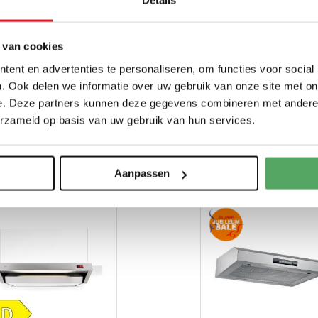
Artikelnummer
DUL93
Garantie
2 jaar 
 van cookies
incl. volledige garantie en
ent en advertenties te personaliseren, om functies voor social
Levertijd
Op voo
. Ook delen we informatie over uw gebruik van onze site met on
e. Deze partners kunnen deze gegevens combineren met andere i
Toon alle specificatie
Categorie
Vaatw
erzameld op basis van uw gebruik van hun services.
LIJK IETS VOOR U ZIJN!
Sub-categories
Onderb
Aanpassen
Acties
OUTL
Unieke eigenschappen
Metale
350 m
Soort
Onder