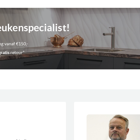
Aansluitwaarde
Kenmerken kookplaten
eukenspecialist!
ng vanaf €150,-
gratis
retour*
Voorraad