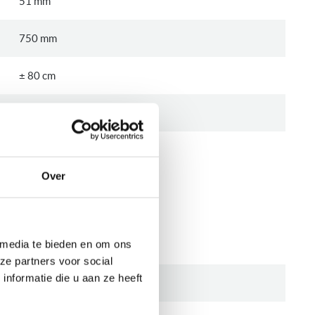
51 mm
750 mm
± 80 cm
490 mm
± 50 cm
Over
CATIES
 media te bieden en om ons
Bosch
ze partners voor social
nformatie die u aan ze heeft
PXY895DE3E-REST