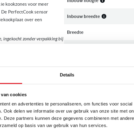
Inbouw hoogte
tie kookzones voor meer
s! De PerfectCook sensor
Inbouw breedte
iekookplaat over een
Breedte
, ingekocht zonder verpakking bij
schadigingen zoals een
Inbouw diepte
 op zodat u niet voor verassingen
Diepte
nbouw inductiekookplaat:
Details
PRODUCTSPECIFI
 informatie zoals wattages zie
 van cookies
Meer
ent en advertenties te personaliseren, om functies voor social
Merk
informatie
g 2 kookzones samen tot 1 grote
. Ook delen we informatie over uw gebruik van onze site met on
e. Deze partners kunnen deze gegevens combineren met andere i
Artikelnummer
erzameld op basis van uw gebruik van hun services.
le optioneel verkrijgbare pan