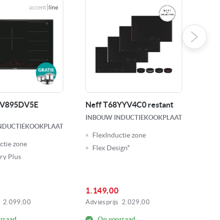
XV895DV5E
Neff T68YYV4C0 restant
Bos
INBOUW INDUCTIEKOOKPLAAT
INB
NDUCTIEKOOKPLAAT
FlexInductie zone
Pe
ctie zone
Flex Design*
Ho
ry Plus
1.149,00
699
2.099,00
Adviesprijs
2.029,00
Advie
rraad
Op voorraad