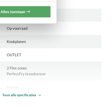
Bosch 8 serie
Alles toestaan
2 jaar volledige garantie
Op voorraad
Kookplaten
OUTLET
2 Flex zones
PerfectFry braadsensor
Inbouw
Toon alle specificaties
Elektronisch