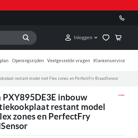
Zoek
Inloggen
plan
Openingstijden
Veelgestelde vragen
Klantenservice
plaat restant model met Flex zones en PerfectFry BraadSensor
h PXY895DE3E inbouw
tiekookplaat restant model
lex zones en PerfectFry
dSensor