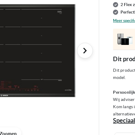
2 Flex 
Perfect
Meer specifi
Dit prod
Dit product
model.
Persoonlijk
Wij adviser
Kom langs i
alternatiev
Speciaal
Zoomen