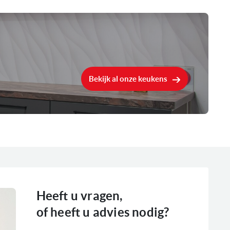
7,4 kW (excl. Perilex stekker)
Booster kookstand
Flex kookzone
Timer
Bekijk al onze keukens
0
Heeft u vragen,
of heeft u advies nodig?