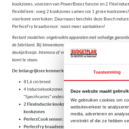
kookzones, voorzien van PowerBoost functie en 2 FlexInduc
flexibiliteit: voeg 2 kookzones samen tot 1 grote kookzone
voorkomt overkoken. Daarnaast beschikt deze Bosch induct
PerfectFry braadsensor: nooit meer aanbakken!
Restant modellen: ongebruikte apparaten met volledige garantie
de fabrikant. Bij binnenkomst gecontroleerd op cosmetische be
deukje/krasje. Interesse of vragen? Neem gerust contact met ons
komt te staan.
De belangrijkste kenmerken van de Bosch PXY895DE3E i
Toestemming
81,6 cm breed
4 Inductiekookzones met panwaarneming
(Voor overige
Deze website maakt gebruik
"Specificaties" onderaan de pagina)
We gebruiken cookies om cont
2 FlexInductie kookzones voor meer flexibiliteit: voe
websiteverkeer te analyseren
kookzones
media, adverteren en analys
PerfectCook sensor: voorkomt overkoken
verstrekt of die ze hebben v
PerfectFry braadsensor: nooit meer aanbakken (specia