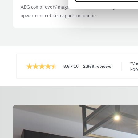
AEG combi-oven/ magnetron waarmee u uw gerechten ku
opwarmen met de magnetronfunctie.
Vri
/
8.6
10
2.669 reviews
koo
ver
ver