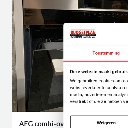
Toestemming
Deze website maakt gebruik
We gebruiken cookies om cont
websiteverkeer te analyseren
media, adverteren en analys
verstrekt of die ze hebben v
AEG combi-oven / magnetron
Weigeren