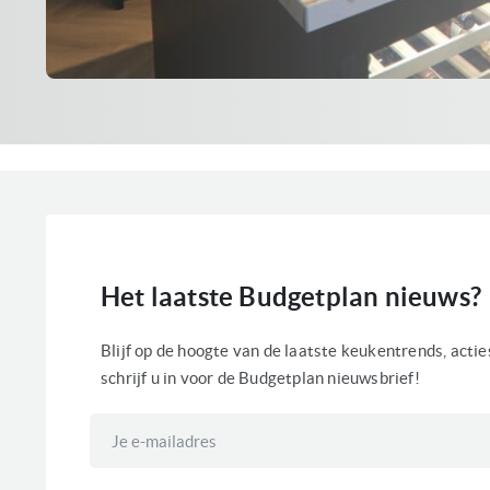
Het laatste Budgetplan nieuws?
Blijf op de hoogte van de laatste keukentrends, acti
schrijf u in voor de Budgetplan nieuwsbrief!
Abonneer
u
op
onze