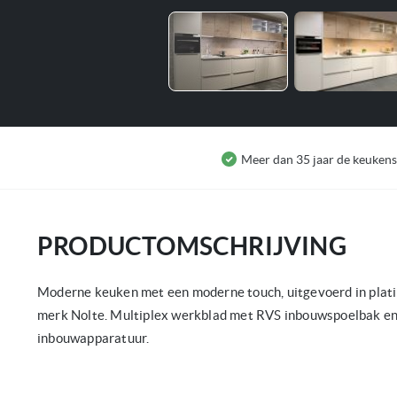
Ga
naar
het
begin
van
Meer dan 35 jaar de keukens
de
afbeeldingen-
gallerij
PRODUCTOMSCHRIJVING
Moderne keuken met een moderne touch, uitgevoerd in platin
merk Nolte. Multiplex werkblad met RVS inbouwspoelbak e
inbouwapparatuur.