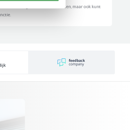
armee u uw gerechten kunt bakken, maar ook kunt
nctie.
ijk