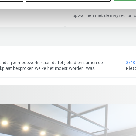
nt bakken, maar ook kunt
AEG combi-oven/ magnetron wa
opwarmen met de magnetronfu
endelijke medewerker aan de tel gehad en samen de
8
/
10
kplaat besproken welke het moest worden. Was
Rietd
warrend op internet maar hij legde het duidelijk iuit wat de
schillen waren.