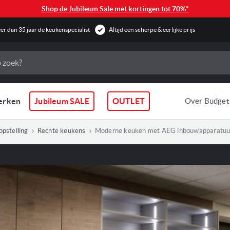
Shop de Jubileum Sale met kortingen tot 70%*
r dan 35 jaar de keukenspecialist
Altijd een scherpe & eerlijke prijs
erken
Jubileum SALE
OUTLET
Over Budget
pstelling
Rechte keukens
Moderne keuken met AEG inbouwapparatuu