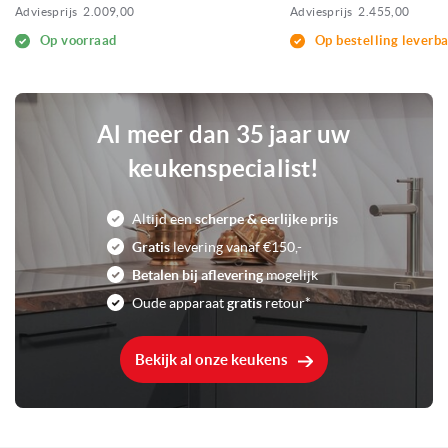
Adviesprijs
2.009,00
Adviesprijs
2.455,00
Op voorraad
Op bestelling leverb
Al meer dan 35 jaar uw
keukenspecialist!
Altijd een
scherpe & eerlijke prijs
Gratis
levering vanaf €150,-
Betalen bij aflevering
mogelijk
Oude apparaat
gratis
retour*
Bekijk al onze keukens