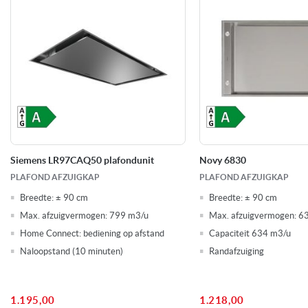
174 Watt
Aansluitwaarde
Afzuiging: Recirculatie geschikt
Kenmerken afzuigkappen
HomeConnect/ Wifi App bediening
Metalen vetfilter(s)
Naloopstand
Randafzuiging
Verlichting: LED verlichting
Siemens LR97CAQ50 plafondunit
Novy 6830
0
Voorraad
PLAFOND AFZUIGKAP
PLAFOND AFZUIGKAP
Breedte:
± 90 cm
Breedte:
± 90 cm
Max. afzuigvermogen:
799 m3/u
Max. afzuigvermogen:
6
Home Connect: bediening op afstand
Capaciteit 634 m3/u
Naloopstand (10 minuten)
Randafzuiging
1.195,00
1.218,00