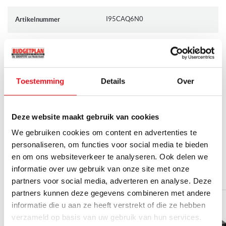
informatie
recirculatie)
3 snelheden + 2 intensiefstanden (met automatische
I95CAQ6N0
Artikelnummer
terugschakeling)
Randafzuiging
: door de unieke techniek van randafzuiging,
NEFF Collection, Neff N50
Productlijn
waardoor de kookdampen langs de randen worden afgezogen
en vrijwel geen kans krijgen te ontsnappen, ontstaat een
Afzuigkappen
Categorie
hoger afzuigrendement
Toestemming
Details
Over
Plafond afzuigkap
Sub-categories
Overige kenmerken
Deze website maakt gebruik van cookies
Intervalventilatie: ventileert de ruimte elk uur voor schone
Plafondunit
Soort
We gebruiken cookies om content en advertenties te
lucht
personaliseren, om functies voor social media te bieden
Toon alle specificaties
Elektronische besturing met afstandsbediening
2 jaar volledige garantie
Garantie
en om ons websiteverkeer te analyseren. Ook delen we
LED verlichting | Dimfunctie
informatie over uw gebruik van onze site met onze
HEEFT U HIER AL AAN GEDACHT?
Op bestelling leverbaar
Levertijd
partners voor social media, adverteren en analyse. Deze
Geleverd nieuw in doos incl. volledige garantie en handleiding,
partners kunnen deze gegevens combineren met andere
echter zonder afvoermateriaal.
HoodControl
Unieke eigenschappen
informatie die u aan ze heeft verstrekt of die ze hebben
Naloopstand
verzameld op basis van uw gebruik van hun services.