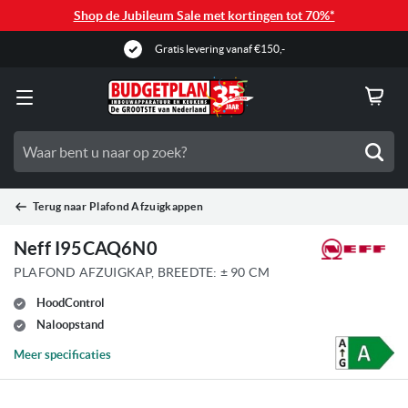
Shop de Jubileum Sale met kortingen tot 70%*
Gratis levering vanaf €150,-
Zoe
Terug naar
Plafond Afzuigkappen
Neff I95CAQ6N0
PLAFOND AFZUIGKAP, BREEDTE: ± 90 CM
HoodControl
Naloopstand
Meer specificaties
Ga