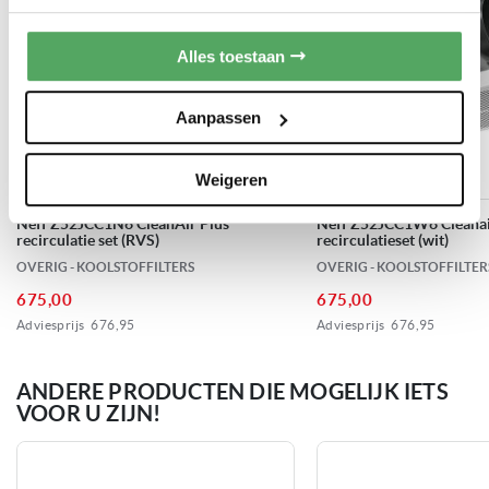
A
Energieklasse
Alles toestaan
Elektronisch
Bediening
Aanpassen
RVS Roestvrijstaal
Kleur
Weigeren
265 m3/u
Min. afzuigvermogen
Neff Z52JCC1N6 CleanAir Plus
Neff Z52JCC1W6 Cleanai
recirculatie set (RVS)
recirculatieset (wit)
799 m3/u
Max. afzuigvermogen
OVERIG - KOOLSTOFFILTERS
OVERIG - KOOLSTOFFILTER
675,00
675,00
41 dB
Geluidsniveau min.
Adviesprijs
676,95
Adviesprijs
676,95
56 dB
Geluidsniveau max.
ANDERE PRODUCTEN DIE MOGELIJK IETS
VOOR U ZIJN!
68 dB
Geluidsniveau boost
Ø 150 mm
afvoerdiameter