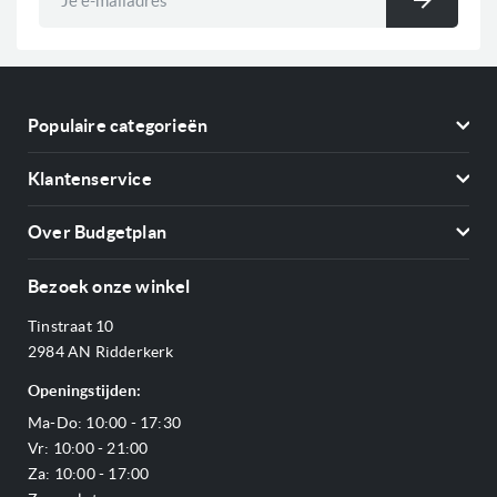
Inschri
op
onze
nieuwsbrief
Populaire categorieën
Koelkasten
Klantenservice
Vriezers
Contact
Kookplaten
Over Budgetplan
Annuleren & retourneren
Afzuigkappen
Over ons
Betalen
Bezoek onze winkel
Ovens
Openingstijden
Verzending & bezorging
Stoomovens
Tinstraat 10
Adres & Route
Veelgestelde vragen
Magnetrons
2984 AN Ridderkerk
Vacatures
Offerte aanvragen
Vaatwassers
Openingstijden:
Reviews Budgetplan
Service & garantie
Complete keukens
Ma-Do: 10:00 - 17:30
Blog
Onze merken
Outlet
Vr: 10:00 - 21:00
Sitemap
Za: 10:00 - 17:00