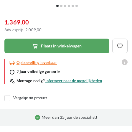
Ga
naar
het
1.369,00
begin
van
Adviesprijs
2.009,00
de
afbeeldingen-
gallerij
Plaats in winkelwagen
Op bestelling leverbaar
2 jaar volledige garantie
Informeer naar de mogelijkheden
Montage nodig?
Vergelijk dit product
Meer dan
35 jaar
dé specialist!