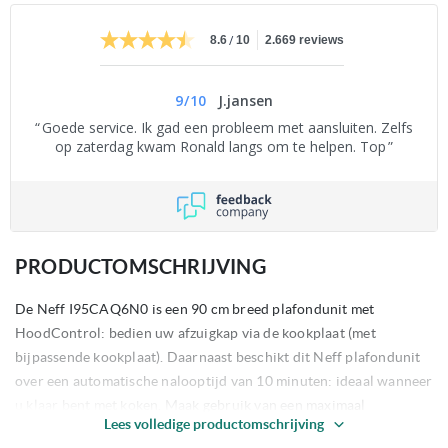
/
8.6
10
2.669 reviews
9
/
10
J.jansen
Goede service. Ik gad een probleem met aansluiten. Zelfs
op zaterdag kwam Ronald langs om te helpen. Top
PRODUCTOMSCHRIJVING
De Neff I95CAQ6N0 is een 90 cm breed plafondunit met
HoodControl: bedien uw afzuigkap via de kookplaat (met
bijpassende kookplaat). Daarnaast beschikt dit Neff plafondunit
over een automatische nalooptijd van 10 minuten: ideaal wanneer
u klaar bent met koken. Maak gebruik van een maximaal
Lees volledige productomschrijving
afzuigvermogen van 798 m3/u bij gebruik intensiefstand.