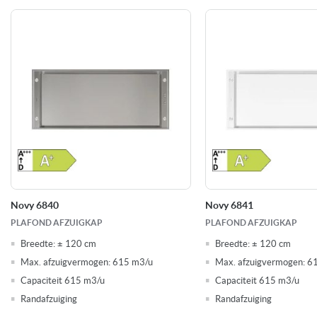
193 Watt
Aansluitwaarde
Naloopstand
Kenmerken afzuigkappen
0
Voorraad
Novy 6840
Novy 6841
PLAFOND AFZUIGKAP
PLAFOND AFZUIGKAP
Breedte:
± 120 cm
Breedte:
± 120 cm
Max. afzuigvermogen:
615 m3/u
Max. afzuigvermogen:
6
Capaciteit 615 m3/u
Capaciteit 615 m3/u
Randafzuiging
Randafzuiging