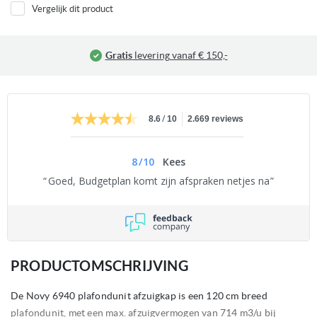
Vergelijk dit product
Betalen bij aflevering
mogelijk
/
8.6
10
2.669 reviews
8
/
10
Kees
Goed, Budgetplan komt zijn afspraken netjes na
PRODUCTOMSCHRIJVING
De Novy 6940 plafondunit afzuigkap is een 120 cm breed
plafondunit, met een max. afzuigvermogen van 714 m3/u bij