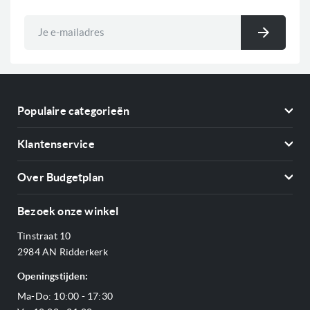
Abonneer
u
Inschri
op
onze
nieuwsbrief
Populaire categorieën
Koelkasten
Klantenservice
Vriezers
Contact
Kookplaten
Over Budgetplan
Annuleren & retourneren
Afzuigkappen
Over ons
Betalen
Bezoek onze winkel
Ovens
Openingstijden
Verzending & bezorging
Stoomovens
Tinstraat 10
Adres & Route
Veelgestelde vragen
Magnetrons
2984 AN Ridderkerk
Vacatures
Offerte aanvragen
Vaatwassers
Openingstijden:
Reviews Budgetplan
Service & garantie
Complete keukens
Ma-Do: 10:00 - 17:30
Blog
Onze merken
Outlet