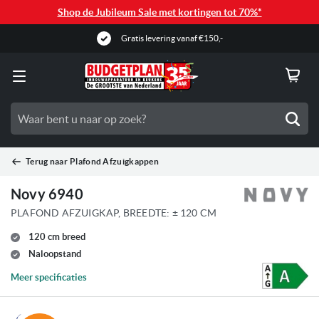
Shop de Jubileum Sale met kortingen tot 70%*
Gratis levering vanaf €150,-
Zoe
Terug naar
Plafond Afzuigkappen
Novy 6940
PLAFOND AFZUIGKAP, BREEDTE: ± 120 CM
120 cm breed
Naloopstand
Meer specificaties
Ga