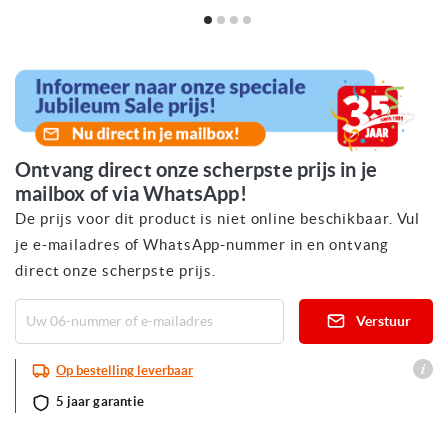
Ga
naar
het
begin
van
de
afbeeldingen-
gallerij
Ontvang direct onze scherpste prijs in je
mailbox of via WhatsApp!
De prijs voor dit product is niet online beschikbaar. Vul
je e-mailadres of WhatsApp-nummer in en ontvang
direct onze scherpste prijs.
Verstuur
Op bestelling leverbaar
5 jaar garantie