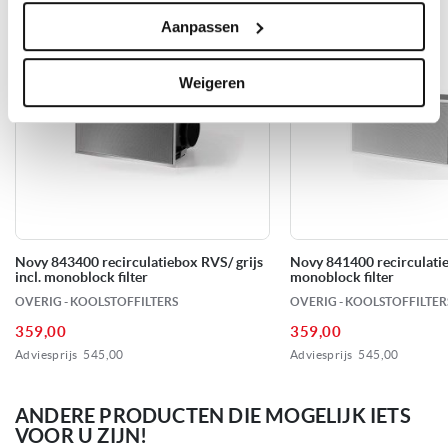
120 cm breed
Unieke eigenschappen
Geleverd nieuw in doos incl. 5 jaar Novy garantie (na registratie
Aanpassen
Naloopstand
bij Novy), handleiding, echter excl.
recirculatie-/luchtafvoermateriaal.
A
Energieklasse
Weigeren
Via afstandsbediening
Bediening
RVS Roestvrijstaal
Kleur
262 m3/u
Min. afzuigvermogen
Novy 843400 recirculatiebox RVS/ grijs
Novy 841400 recirculatie
incl. monoblock filter
monoblock filter
714 m3/u
Max. afzuigvermogen
OVERIG - KOOLSTOFFILTERS
OVERIG - KOOLSTOFFILTER
359,00
359,00
39 dB
Geluidsniveau min.
Adviesprijs
545,00
Adviesprijs
545,00
59 dB
Geluidsniveau max.
ANDERE PRODUCTEN DIE MOGELIJK IETS
VOOR U ZIJN!
62 dB
Geluidsniveau boost