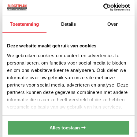
afvoeren
Meer
Novy
Merk
informatie
Overige kenmerken
Toestemming
Details
Over
6940
Artikelnummer
LED verlichting
2 Vetfilters
Afzuigkappen
Categorie
Deze website maakt gebruik van cookies
Vetfilter reiniging indicatie
We gebruiken cookies om content en advertenties te
Recirculatiefilter reiniging indicatie
Plafond afzuigkap
Sub-categories
personaliseren, om functies voor social media te bieden
Afstandsbediening inbegrepen bij levering
en om ons websiteverkeer te analyseren. Ook delen we
Plafondunit
Soort
informatie over uw gebruik van onze site met onze
Technische kenmerken
partners voor social media, adverteren en analyse. Deze
Product afmetingen (BxDxH) (mm) 1168 x 508 x 319
partners kunnen deze gegevens combineren met andere
5 jaar garantie
Garantie
Uitsparingsmaat (BxD)(mm) 1145 x 485
informatie die u aan ze heeft verstrekt of die ze hebben
Toon alle specificaties
Hoogte incl. montage klemmen (zonder motorbox) (mm) 133
verzameld op basis van uw gebruik van hun services.
Op bestelling leverbaar
Levertijd
Breedte flensrand (mm) 15
Accessoire/ adapter voor beperkte inbouwhoogte:
HEEFT U HIER AL AAN GEDACHT?
Jubileum Sale
Acties
Alles toestaan
typenummer "6930050" (optioneel verkrijgbaar)