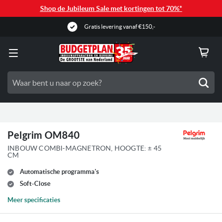
Shop de Jubileum Sale met kortingen tot 70%*
Gratis levering vanaf €150,-
Zoe
Pelgrim OM840
INBOUW COMBI-MAGNETRON, HOOGTE: ± 45
CM
Automatische programma's
Soft-Close
Meer specificaties