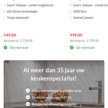
Soort:
Inbouw - combi-magnetron
Soort:
Inbouw - combi-m
Diverse automatische programma's
Kenmerken magnetrons
6th Sense technologie
SoftClose
Diverse voorgeprogrammeerde
Turbo hetelucht
HomeConnect
ovenprogramma's
Klapdeur
Inschuifbare roosters en/of bakplaten
549,00
999,00
Kinderslot
Boven-/en onderwarmte
Adviesprijs
1.729,00
Adviesprijs
1.759,00
Grill functie
Op voorraad
Op voorraad
Hetelucht functie
Magnetron functie
Pizza functie
Eenvoudig te reinigen emaille
Al meer dan 35 jaar uw
Softclose zelf sluitende deur
Telescopische roosters
keukenspecialist!
0
Voorraad
Altijd een
scherpe & eerlijke prijs
Gratis
levering vanaf €150,-
Betalen bij aflevering
mogelijk