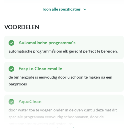
Toon alle specificaties
Op bestelling leverbaar
Levertijd
VOORDELEN
Jubileum Sale
Acties
Automatische programma's
Unieke eigenschappen
Automatische programma's
Soft-Close
automatische programma’s om elk gerecht perfect te bereiden.
Tiptoets
Bediening
Easy to Clean emaille
Zwart
Kleur
de binnenzijde is eenvoudig door u schoon te maken na een
bakproces
50 Liter
Inhoud
AquaClean
Onder het aanrecht, In een hoge kast
Geschikt voor plaatsing
door water toe te voegen onder in de oven kunt u deze met dit
speciale programma eenvoudig schoonmaken, door de
1000 W
Max magnetron vermogen
ontstane stoom weken vuilresten los.