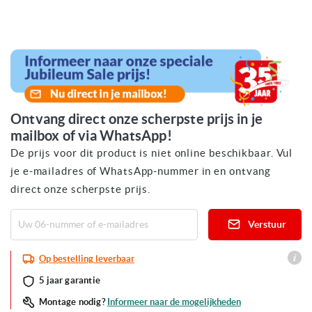
Ga
naar
het
begin
van
de
afbeeldingen-
gallerij
Ontvang direct onze scherpste prijs in je
mailbox of via WhatsApp!
De prijs voor dit product is niet online beschikbaar. Vul
je e-mailadres of WhatsApp-nummer in en ontvang
direct onze scherpste prijs.
Verstuur
Op bestelling leverbaar
5 jaar garantie
Informeer naar de mogelijkheden
Montage nodig?