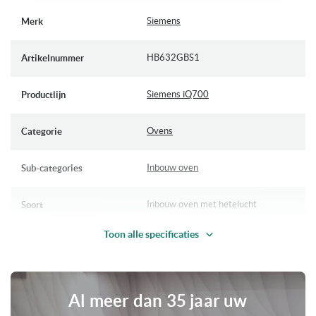
Accessoires: 1 x Combi rooster, 1 x Universele braadslede
Meer
Siemens
Merk
| Optioneel verkrijgbaar: Siemens HZ638300 telescoop rails
informatie
HB632GBS1
Artikelnummer
De Siemens HB632GBS1 inbouw oven wordt geleverd incl.
volledige garantie en handleiding!
Siemens iQ700
Productlijn
Ovens
Categorie
Inbouw oven
Sub-categories
Inbouw oven met hetelucht
Soort
Toon alle specificaties
2 jaar volledige garantie
Garantie
Op voorraad
Levertijd
Al meer dan 35 jaar uw
8 Ovenfuncties
Unieke eigenschappen