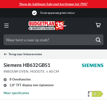
Shop de Jubileum Sale met kortingen tot 70%*
Oude apparaat gratis retour
Zoe
Terug naar
Inbouw ovens
Siemens HB632GBS1
INBOUW OVEN, HOOGTE: ± 60 CM
8 Ovenfuncties
2,8“ TFT display met tiptoetsen
Meer specificaties
Ga