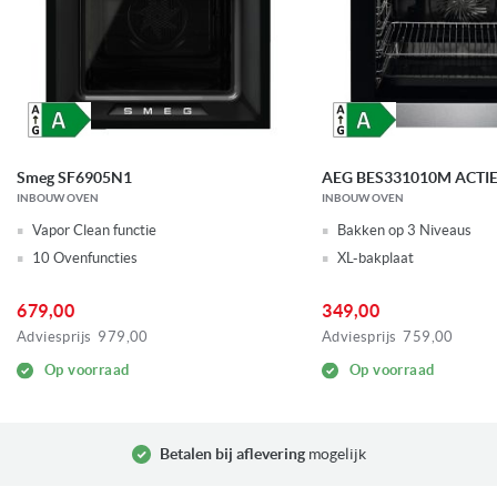
Smeg SF6905N1
AEG BES331010M ACTI
INBOUW OVEN
INBOUW OVEN
Vapor Clean functie
Bakken op 3 Niveaus
10 Ovenfuncties
XL-bakplaat
679,00
349,00
Adviesprijs
979,00
Adviesprijs
759,00
Op voorraad
Op voorraad
Betalen bij aflevering
mogelijk