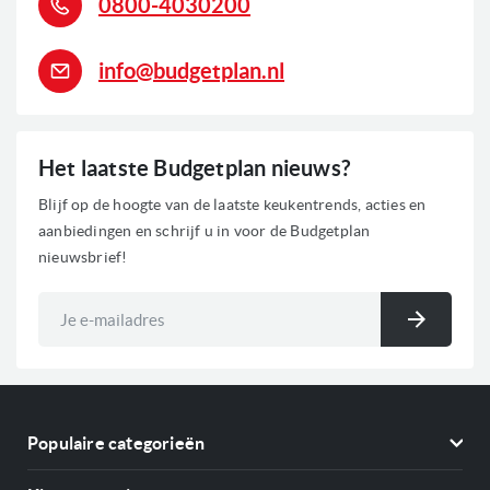
0800-4030200
0
Voorraad
info@budgetplan.nl
Het laatste Budgetplan nieuws?
Blijf op de hoogte van de laatste keukentrends, acties en
aanbiedingen en schrijf u in voor de Budgetplan
nieuwsbrief!
Abonneer
u
Inschri
op
onze
nieuwsbrief
Populaire categorieën
Koelkasten