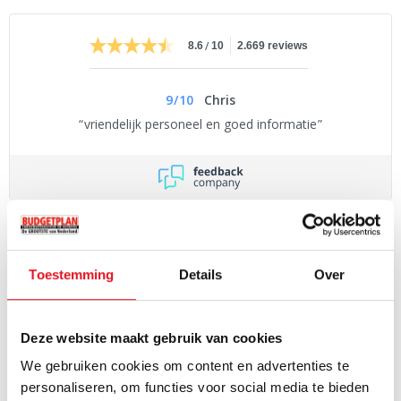
/
8.6
10
2.669 reviews
9
/
10
Chris
vriendelijk personeel en goed informatie
PRODUCTOMSCHRIJVING
De Siemens HB632GBS1 is een 60 cm brede inbouwoven voorzien
Toestemming
Details
Over
van 8 ovenfuncties zoals o.a. 4D hetelucht en een speciale Pizza
functie voor knapperige Italiaanse pizzabodems. Tevens beschikt
deze Siemens oven over een 71 liter inhoud, een TFT fullTouch
Deze website maakt gebruik van cookies
kleurendisplay en een SoftMove klapdeur die altijd zacht en
We gebruiken cookies om content en advertenties te
Lees volledige productomschrijving
netjes sluit!
personaliseren, om functies voor social media te bieden