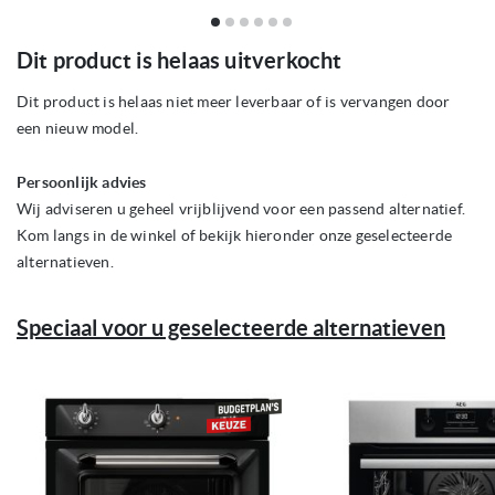
Ga
Dit product is helaas uitverkocht
naar
het
begin
Dit product is helaas niet meer leverbaar of is vervangen door
van
een nieuw model.
de
afbeeldingen-
gallerij
Persoonlijk advies
Wij adviseren u geheel vrijblijvend voor een passend alternatief.
Kom langs in de winkel of bekijk hieronder onze geselecteerde
alternatieven.
Speciaal voor u geselecteerde alternatieven