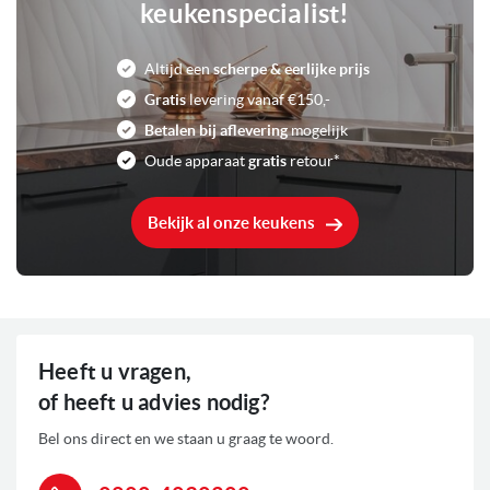
keukenspecialist!
2,8“ TFT display met tiptoetsen
Altijd een
scherpe & eerlijke prijs
A+
Energieklasse
Gratis
levering vanaf €150,-
Betalen bij aflevering
mogelijk
2,8“ TFT-Display
Bediening
Oude apparaat
gratis
retour*
RVS Roestvrijstaal
Kleur
Bekijk al onze keukens
71 Liter
Inhoud
3650 Watt
Aansluitwaarde
Elektronische kookwekker
Kenmerken ovens
Heeft u vragen,
Boven-/en onderwarmte
of heeft u advies nodig?
Grill functie
Hetelucht functie
Bel ons direct en we staan u graag te woord.
Pizza functie