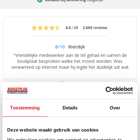
/
8.6
10
2.669 reviews
8
/
10
Rietdijk
Vriendelijke medewerker aan de tel gehad en samen de
kookplaat besproken welke het moest worden. Was
verwarrend op internet maar hij legde het duidelijk iuit wat
de verschillen waren.
PRODUCTOMSCHRIJVING
Toestemming
Details
Over
De Siemens KI86V5SF0 is een 177 cm hoge inbouw koel-
vriescombinatie met superFreezing-knop: wordt de temperatuur
Deze website maakt gebruik van cookies
voor een bepaalde tijd verlaagd, zodat u etenswaren snel kunt
We gebruiken cookies om content en advertenties te