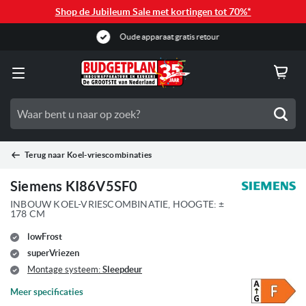
Shop de Jubileum Sale met kortingen tot 70%*
Oude apparaat gratis retour
Zoe
Terug naar
Koel-vriescombinaties
Siemens KI86V5SF0
INBOUW KOEL-VRIESCOMBINATIE, HOOGTE: ±
178 CM
lowFrost
superVriezen
Montage systeem:
Sleepdeur
Meer specificaties