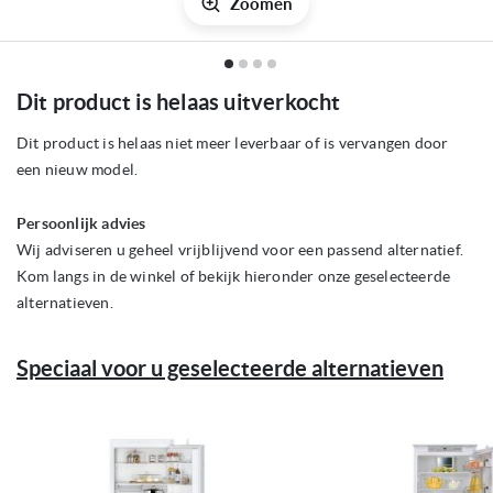
Zoomen
Ga
Dit product is helaas uitverkocht
naar
het
begin
Dit product is helaas niet meer leverbaar of is vervangen door
van
een nieuw model.
de
afbeeldingen-
gallerij
Persoonlijk advies
Wij adviseren u geheel vrijblijvend voor een passend alternatief.
Kom langs in de winkel of bekijk hieronder onze geselecteerde
alternatieven.
Speciaal voor u geselecteerde alternatieven