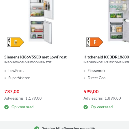
Siemens KI86V5SE0 met LowFrost
Kitchenaid KCBDR18600
INBOUW KOEL-VRIESCOMBINATIE
INBOUW KOEL-VRIESCOMBINATI
LowFrost
Flessenrek
SuperVriezen
Direct Cool
737,00
599,00
Adviesprijs
1.199,00
Adviesprijs
1.899,00
Op voorraad
Op voorraad
Betalen bij aflevering
mogelijk