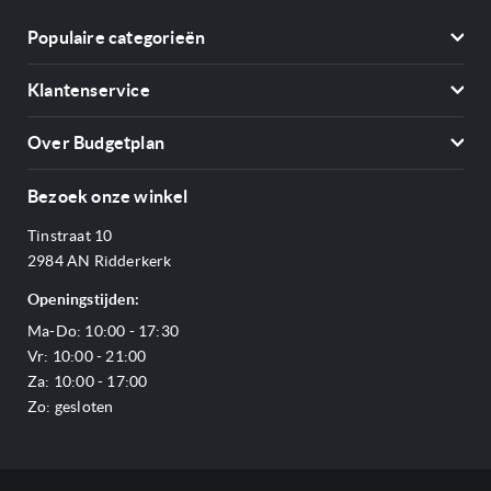
Populaire categorieën
Koelkasten
Klantenservice
Vriezers
Contact
Kookplaten
Over Budgetplan
Annuleren & retourneren
Afzuigkappen
Over ons
Betalen
Bezoek onze winkel
Ovens
Openingstijden
Verzending & bezorging
Stoomovens
Tinstraat 10
Adres & Route
Veelgestelde vragen
Magnetrons
2984 AN Ridderkerk
Vacatures
Offerte aanvragen
Vaatwassers
Openingstijden:
Reviews Budgetplan
Service & garantie
Complete keukens
Ma-Do: 10:00 - 17:30
Blog
Onze merken
Outlet
Vr: 10:00 - 21:00
Sitemap
Za: 10:00 - 17:00
Zo: gesloten