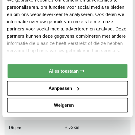
invriezen. Daarnaast beschikt deze Siemens koel-vriescombinatie
personaliseren, om functies voor social media te bieden
over lowFrost: minder ijsvorming en makkelijker ontdooien, wat
Lees volledige productomschrijving
en om ons websiteverkeer te analyseren. Ook delen we
resulteert in een lager energieverbruik.
informatie over uw gebruik van onze site met onze
Belangrijkste kenmerken
partners voor social media, adverteren en analyse. Deze
PRODUCTAFMETINGEN
partners kunnen deze gegevens combineren met andere
177 cm hoog | Inbouw
informatie die u aan ze heeft verstrekt of die ze hebben
Inhoud: 265 liter
1772 mm
Inbouw hoogte
verzameld op basis van uw gebruik van hun services.
Montage: sleepdeur
± 178 cm
Hoogte
Koelruimte
Alles toestaan
Inhoud koelruimte: 182 liter
560 mm
Inbouw breedte
4 gehard glazen legplateaus, waarvan 3 in hoogte verstelbaar
Aanpassen
3 deurvakken
± 54 cm
Breedte
LED verlichting
Weigeren
1 Fresh groentelade
550 mm (zie maatschets)
Inbouw diepte
Vriesruimte
± 55 cm
Diepte
Inhoud vriesruimte: 83 liter