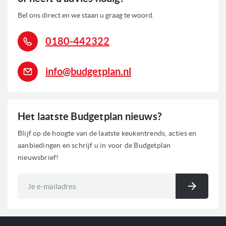
Vriesgedeelte onder
Vriesgedeelte
Bel ons direct en we staan u graag te woord.
Gehard glazen legplateaus
Kenmerken koelkasten
0180-442322
Snelvries functie
Verlichting: LED binnenverlichting
info@budgetplan.nl
0
Voorraad
Het laatste Budgetplan nieuws?
Blijf op de hoogte van de laatste keukentrends, acties en
aanbiedingen en schrijf u in voor de Budgetplan
nieuwsbrief!
Abonneer
u
Inschri
op
onze
nieuwsbrief