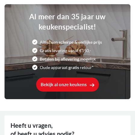
Inbouw
Soort
Al meer dan 35 jaar uw
keukenspecialist!
F
Energieklasse
Altijd een
scherpe & eerlijke prijs
Elektronisch
Bediening
Gratis
levering vanaf €150,-
Betalen bij aflevering
mogelijk
39 dB
Geluidsniveau
Oude apparaat
gratis
retour*
265 Liter
Inhoud
Bekijk al onze keukens
Sleepdeur
Montage systeem
182 liter
Inhoud koelgedeelte
83 liter
Inhoud vriesgedeelte
Heeft u vragen,
of heeft u advies nodig?