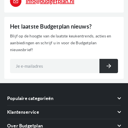
info@budgetplan.nl
Het laatste Budgetplan nieuws?
Blijf op de hoogte van de laatste keukentrends, acties en
aanbiedingen en schrijf u in voor de Budgetplan
nieuwsbrief!
Abonneer
u
Inschri
op
onze
nieuwsbrief
Populaire categorieën
Koelkasten
Klantenservice
Vriezers
Contact
Kookplaten
Over Budgetplan