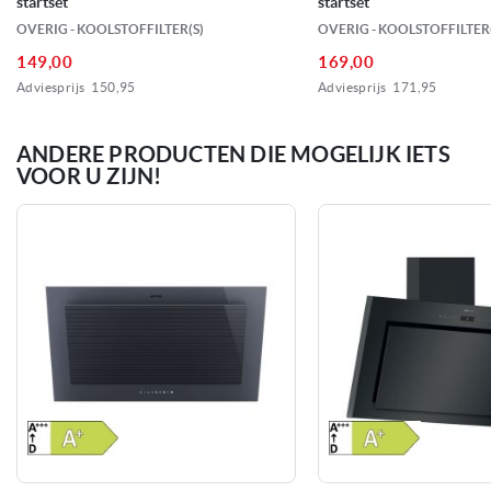
startset
startset
1007 m3/u
Max. afzuigvermogen
OVERIG - KOOLSTOFFILTER(S)
OVERIG - KOOLSTOFFILTER(
149,00
169,00
35 dB
Geluidsniveau min.
Adviesprijs
150,95
Adviesprijs
171,95
51 dB
Geluidsniveau max.
ANDERE PRODUCTEN DIE MOGELIJK IETS
VOOR U ZIJN!
70 dB
Geluidsniveau boost
Cafetaria of schuin
Model afzuigkap
Afvoer of recirculatie
Soort afzuiging
Ø 150 mm
afvoerdiameter
3 metalen vetfilters
Aantal filters
(vaatwasserbestendig)
250 Watt