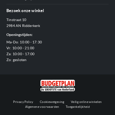
Annuleren & retourneren
Afzuigkappen
Over ons
Betalen
Bezoek onze winkel
Ovens
Openingstijden
Verzending & bezorging
Stoomovens
Tinstraat 10
Adres & Route
Veelgestelde vragen
Magnetrons
2984 AN Ridderkerk
Vacatures
Offerte aanvragen
Vaatwassers
Openingstijden:
Reviews Budgetplan
Service & garantie
Complete keukens
Ma-Do: 10:00 - 17:30
Blog
Onze merken
Outlet
Vr: 10:00 - 21:00
Sitemap
Za: 10:00 - 17:00
Zo: gesloten
Privacy Policy
Cookiewetgeving
Veilig online winkelen
Algemene voorwaarden
Toegankelijkheid