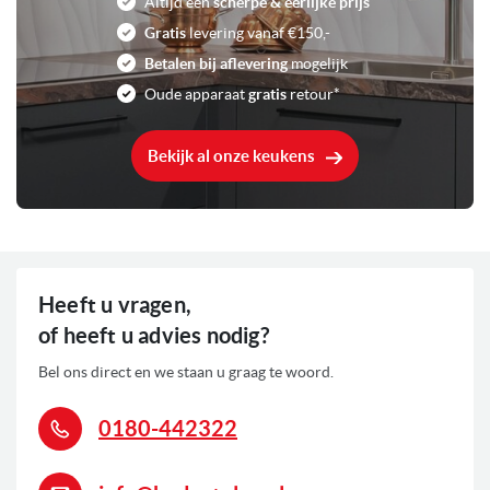
Altijd een
scherpe & eerlijke prijs
Gratis
levering vanaf €150,-
Betalen bij aflevering
mogelijk
Oude apparaat
gratis
retour*
Bekijk al onze keukens
Heeft u vragen,
of heeft u advies nodig?
Bel ons direct en we staan u graag te woord.
0180-442322