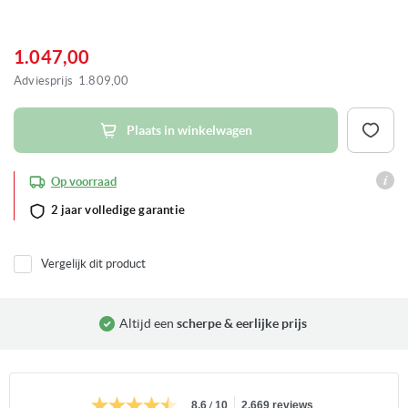
Ga
naar
het
1.047,00
begin
van
Adviesprijs
1.809,00
de
afbeeldingen-
gallerij
Plaats in winkelwagen
Op voorraad
2 jaar volledige garantie
Vergelijk dit product
Altijd een
scherpe & eerlijke prijs
/
8.6
10
2.669 reviews