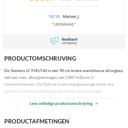
10
/
10
Merwe J.
Uitstekend.
PRODUCTOMSCHRIJVING
De Siemens LC91KLT60 is een 90 cm brede wandshouw afzuigkap
met een max. afzuigvermogen van 1007 m3/u en 2
intensiefstanden. De iQdrive is een energiezuinige motor die
geuren en stoom krachtig en geruisloos uit uw keuken
verwijderen. Tevens beschikt deze Siemens wandafzuigkap over
Lees volledige productomschrijving
cookControl: bedien deze afzuigkap via uw Siemens cookControl
kookplaat.
PRODUCTAFMETINGEN
Belangrijkste kenmerken