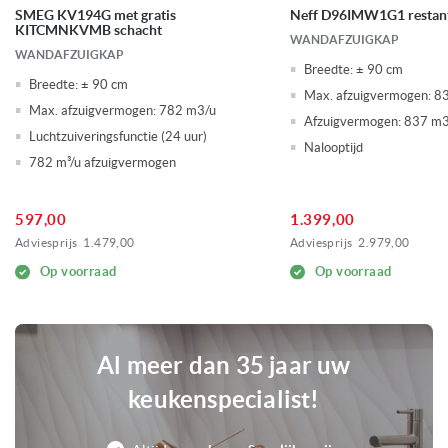
Aansluitwaarde
SMEG KV194G met gratis
Neff D96IMW1G1 restan
KITCMNKVMB schacht
WANDAFZUIGKAP
Afzuiging: Recirculatie geschikt
Kenmerken afzuigkappen
WANDAFZUIGKAP
Breedte:
± 90 cm
Bediening afzuigkap via kookplaat
Breedte:
± 90 cm
mogelijk
Max. afzuigvermogen:
8
Max. afzuigvermogen:
782 m3/u
HomeConnect/ Wifi App bediening
Afzuigvermogen: 837 m3
Intensiefstand
Luchtzuiveringsfunctie (24 uur)
Nalooptijd
Metalen vetfilter(s)
782 m³/u afzuigvermogen
Naloopstand
Verzadigingsindicatie koolstoffilter
Reinigingsindicatie vetfilter
597,00
1.399,00
Terugslagklep
Adviesprijs
1.479,00
Adviesprijs
2.979,00
Verlichting dimbaar
Op voorraad
Verlichting: LED verlichting
Op voorraad
1
Voorraad
Al meer dan 35 jaar uw
keukenspecialist!