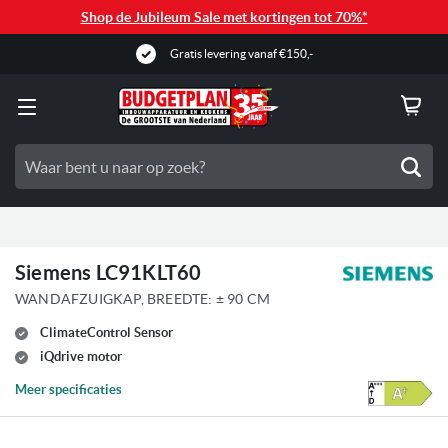
Shop de Jubileum Sale met kortingen tot 70%*
Gratis levering vanaf €150,-
Zoe
Siemens LC91KLT60
WANDAFZUIGKAP, BREEDTE: ± 90 CM
ClimateControl Sensor
iQdrive motor
Meer specificaties
Ga