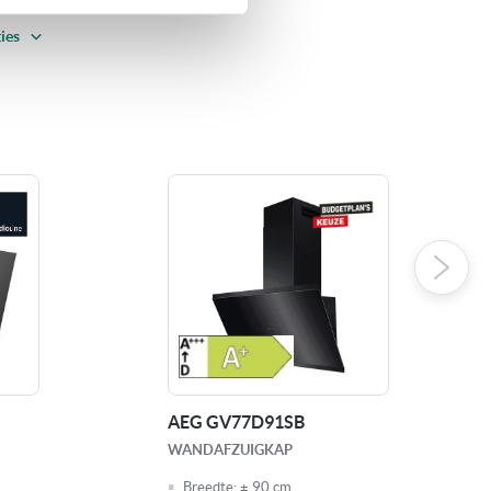
ies
ia of schuin
 mm
att
 vetfilter(s)
stand
zuiging
AEG GV77D91SB
ting: LED verlichting
WANDAFZUIGKAP
Breedte:
± 90 cm