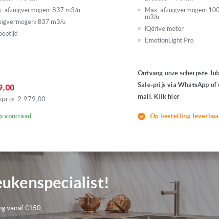
Voorraad
0
. afzuigvermogen:
837 m3/u
Max. afzuigvermogen:
10
m3/u
uigvermogen: 837 m3/u
iQdrive motor
ooptijd
EmotionLight Pro
Ontvang onze scherpste Ju
Sale-prijs via WhatsApp of 
9,00
mail. Klik hier
prijs
2.979,00
p voorraad
Op bestelling leverbaa
eukenspecialist!
ng vanaf €150,-