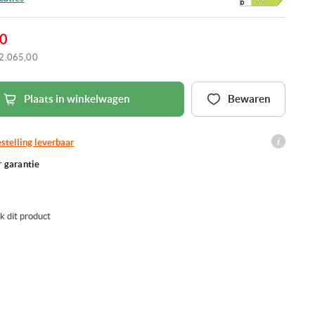
00
2.065,00
Plaats in winkelwagen
Bewaren
stelling leverbaar
r garantie
jk dit product