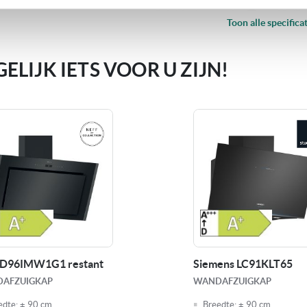
Geluidsniveau min.
35 dB
Toon alle specificat
Geluidsniveau max.
51 dB
LIJK IETS VOOR U ZIJN!
Geluidsniveau boost
62 dB
Model afzuigkap
Cafetar
afvoerdiameter
Ø 150
Aansluitwaarde
325 W
Kenmerken
Metalen
afzuigkappen
Naloop
 D96IMW1G1 restant
Siemens LC91KLT65
Randaf
Verlich
AFZUIGKAP
WANDAFZUIGKAP
edte:
± 90 cm
Breedte:
± 90 cm