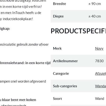
ndschouw afzuigkap, voorzien
Breedte
± 90 cm
in een korte tijd verfrist!
en met InTouch heeft u de
Diepte
± 40 cm
y inductiekookplaat!
igkap:
PRODUCTSPECIFI
ecirculatie: gebruik zonder afvoer
Meer
Merk
Novy
informatie
Artikelnummer
7830
ntensiefstand: in een korte tijd
Categorie
Afzuig
kdampen snel worden afgevoerd
Sub-categories
Wanda
Soort
Wand
u klaar bent met koken
 afzuigcapaciteit