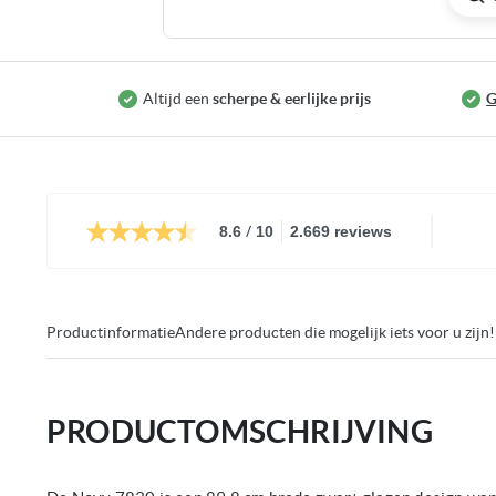
Ga
naar
het
Altijd een
scherpe & eerlijke prijs
G
begin
van
de
afbeeldingen-
gallerij
/
8.6
10
2.669 reviews
Productinformatie
Andere producten die mogelijk iets voor u zijn!
PRODUCTOMSCHRIJVING