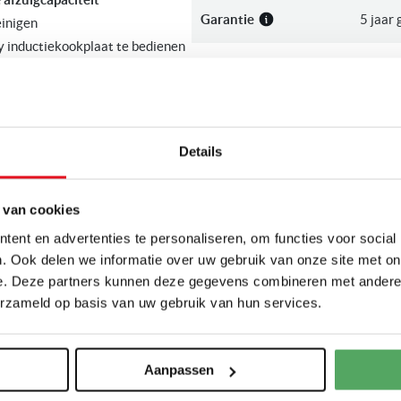
Garantie
5 jaar 
einigen
 inductiekookplaat te bedienen
Levertijd
Op bes
Unieke eigenschappen
Power
Naloop
Details
898 x 426 x 830 - 1100
Energieklasse
A+
m): 898 x 426 x -
 van cookies
390
Bediening
Touch 
et elektrische of keramische
ent en advertenties te personaliseren, om functies voor social
. Ook delen we informatie over uw gebruik van onze site met on
Kleur
Zwart
e. Deze partners kunnen deze gegevens combineren met andere i
et een gas kookplaat (Hmin-
erzameld op basis van uw gebruik van hun services.
Min. afzuigvermogen
245 m
t een inductie kookplaat (Hmin-
Aanpassen
Max. afzuigvermogen
780 m
ntie en Nederlandstalige