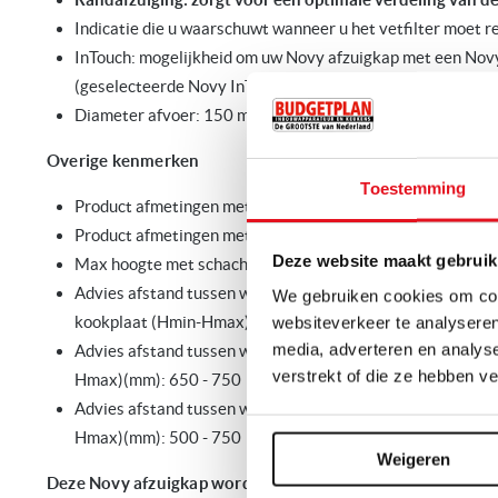
Indicatie die u waarschuwt wanneer u het vetfilter moet r
InTouch: mogelijkheid om uw Novy afzuigkap met een Novy
(geselecteerde Novy InTouch assortiment)
Diameter afvoer: 150 mm
Overige kenmerken
Toestemming
Product afmetingen met afvoer (BxDxHmin-Hmax) (mm): 
Product afmetingen met recirculatie (BxDxHmin-Hmax) (m
Deze website maakt gebruik
Max hoogte met schachtverlengstuk met afvoer (mm): 1
Advies afstand tussen werkblad en onderzijde afzuigkap m
We gebruiken cookies om cont
kookplaat (Hmin-Hmax)(mm): 500 - 750
websiteverkeer te analyseren
media, adverteren en analys
Advies afstand tussen werkblad en onderzijde dampkap m
verstrekt of die ze hebben v
Hmax)(mm): 650 - 750
Advies afstand tussen werkblad en onderzijde dampkap me
Hmax)(mm): 500 - 750
Weigeren
Deze Novy afzuigkap wordt geleverd incl. 5 jaar Novy gara