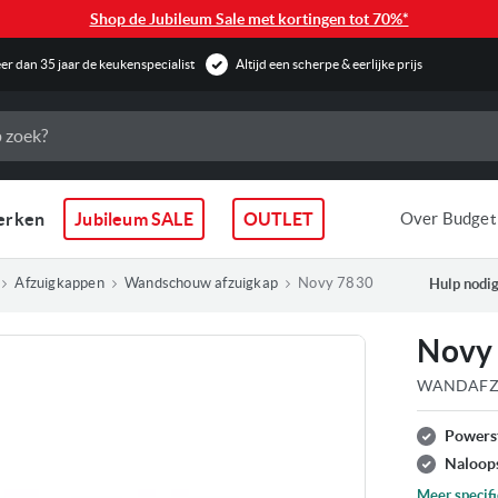
Shop de Jubileum Sale met kortingen tot 70%*
r dan 35 jaar de keukenspecialist
Altijd een scherpe & eerlijke prijs
erken
Jubileum SALE
OUTLET
Over Budget
Afzuigkappen
Wandschouw afzuigkap
Novy 7830
Hulp nodig
Novy
WANDAFZU
Powers
Naloop
Meer specifi