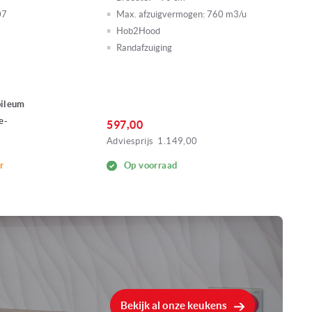
07
Max. afzuigvermogen:
760 m3/u
Hob2Hood
Randafzuiging
bileum
e-
597,00
Adviesprijs
1.149,00
r
Op voorraad
Bekijk al onze keukens