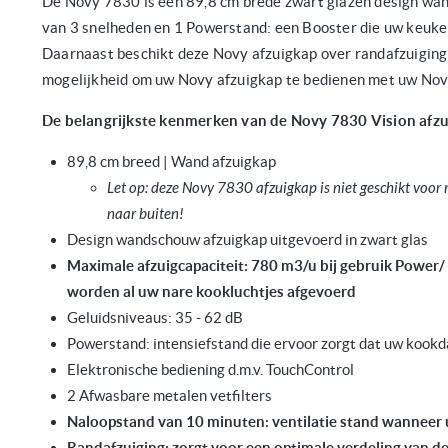
De Novy 7830 is een 89,8 cm brede zwart glazen design wa
van 3 snelheden en 1 Powerstand: een Booster die uw keuken 
Daarnaast beschikt deze Novy afzuigkap over randafzuiging 
mogelijkheid om uw Novy afzuigkap te bedienen met uw Nov
De belangrijkste kenmerken van de Novy 7830 Vision afzu
89,8 cm breed | Wand afzuigkap
Let op: deze Novy 7830 afzuigkap is niet geschikt voor r
naar buiten!
Design wandschouw afzuigkap uitgevoerd in zwart glas
Maximale afzuigcapaciteit: 780 m3/u bij gebruik Power/ I
worden al uw nare kookluchtjes afgevoerd
Geluidsniveaus: 35 - 62 dB
Powerstand: intensiefstand die ervoor zorgt dat uw koo
Elektronische bediening d.m.v. TouchControl
2 Afwasbare metalen vetfilters
Naloopstand van 10 minuten: ventilatie stand wanneer 
Randafzuiging: zorgt voor een optimale verdeling van de