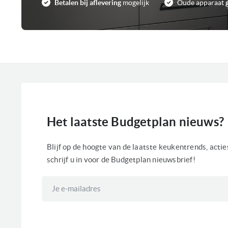
Betalen bij aflevering
mogelijk
Oude apparaat
Het laatste Budgetplan nieuws?
Blijf op de hoogte van de laatste keukentrends, acti
schrijf u in voor de Budgetplan nieuwsbrief!
Abonneer
u
op
onze
nieuwsbrief