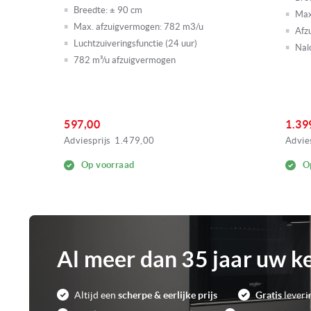
Breedte:
± 90 cm
Max
Max. afzuigvermogen:
782 m3/u
Afz
Luchtzuiveringsfunctie (24 uur)
Nal
782 m³/u afzuigvermogen
597,00
1.39
Adviesprijs
1.479,00
Advies
Op voorraad
O
Al meer dan 35 jaar uw k
Altijd een
scherpe & eerlijke prijs
Gratis
leveri