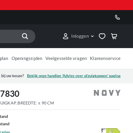
Zoek
Inloggen
plan
Openingstijden
Veelgestelde vragen
Klantenservice
 bij uw keuze?
Bekijk onze handige ‘Advies over
afzuigkappen
’ pagina
 7830
IGKAP, BREEDTE: ± 90 CM
tand
stand
caties