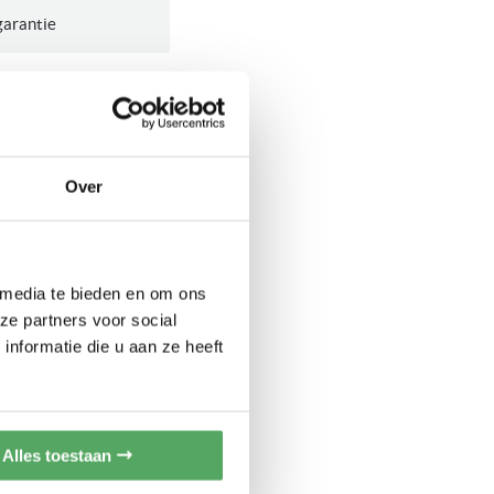
garantie
telling leverbaar
stand
stand
Over
display
 media te bieden en om ons
ze partners voor social
nformatie die u aan ze heeft
3/u
Alles toestaan
3/u