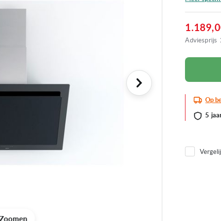
1.189,
Adviesprijs
Op be
5 jaa
Vergeli
Zoomen