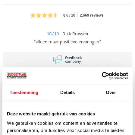
/
8.6
10
2.669 reviews
10
/
10
Dick Ruissen
alleen maar positieve ervaringen
PRODUCTOMSCHRIJVING
De Zanussi ZOPXX8KN inbouw oven is 60 cm hoog en beschikt
Toestemming
Details
Over
over een pyrolytisch reinigingssysteem. Hierdoor hoeft u nooit
meer uw oven te schrobben doordat alle kookresten eenvoudig
eruit te vegen zijn. Deze inbouw oven beschikt ook over een
Deze website maakt gebruik van cookies
kerntemperatuursensor waarmee u de temperatuur nauwkeurig
We gebruiken cookies om content en advertenties te
Lees volledige productomschrijving
in de gaten kunt houden. Met onder andere ook nog pizza,
personaliseren, om functies voor social media te bieden
hetelucht, diverse grillfuncties en nog veel andere ovenfuncties