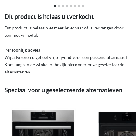
Ga
Dit product is helaas uitverkocht
naar
het
begin
Dit product is helaas niet meer leverbaar of is vervangen door
van
een nieuw model.
de
afbeeldingen-
gallerij
Persoonlijk advies
Wij adviseren u geheel vrijblijvend voor een passend alternatief.
Kom langs in de winkel of bekijk hieronder onze geselecteerde
alternatieven.
Speciaal voor u geselecteerde alternatieven