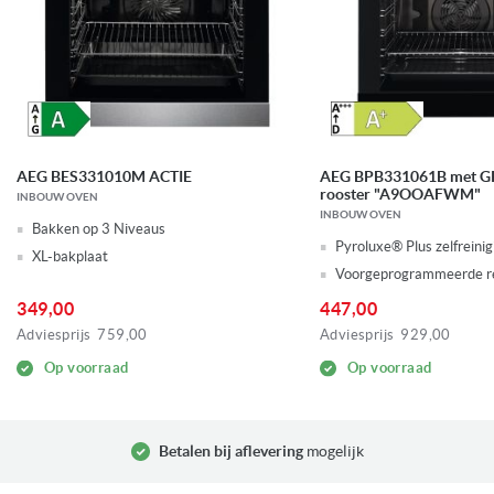
AEG BES331010M ACTIE
AEG BPB331061B met GR
rooster "A9OOAFWM"
INBOUW OVEN
INBOUW OVEN
Bakken op 3 Niveaus
Pyroluxe® Plus zelfreinig
XL-bakplaat
Voorgeprogrammeerde r
349,00
447,00
Adviesprijs
759,00
Adviesprijs
929,00
Op voorraad
Op voorraad
Betalen bij aflevering
mogelijk