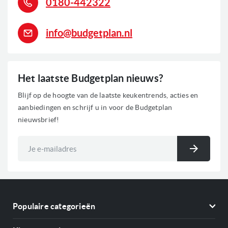
0180-442322
Grill functie
Hetelucht functie
Pizza functie
info@budgetplan.nl
Reiniging: Pyrolyse zelfreiniging
Verlichting: Halogeen
0
Voorraad
Het laatste Budgetplan nieuws?
Blijf op de hoogte van de laatste keukentrends, acties en
aanbiedingen en schrijf u in voor de Budgetplan
nieuwsbrief!
Abonneer
u
Inschri
op
onze
nieuwsbrief
Populaire categorieën
Koelkasten