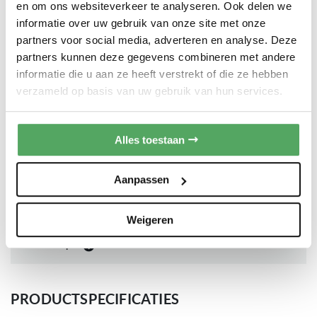
en om ons websiteverkeer te analyseren. Ook delen we
kunt u uw gerechten op veel verschillende manieren bereiden.
PRODUCTAFMETINGEN
informatie over uw gebruik van onze site met onze
partners voor social media, adverteren en analyse. Deze
Belangrijkste kenmerken
partners kunnen deze gegevens combineren met andere
± 60 cm
Hoogte
60 cm hoog | Geschikt voor inbouw, zie maatschets
informatie die u aan ze heeft verstrekt of die ze hebben
Kleur: zwart
verzameld op basis van uw gebruik van hun services.
600 mm
Inbouw hoogte
Inhoud: 72 liter
Pyrolyse zelfreinigingsfunctie
: verwijdert vuil- en
vetresten onder hoge temperaturen
± 60 cm
Breedte
Alles toestaan
Kerntemperatuursensor
Voorgeprogrammeerde recepten | Automatische
600 mm
Inbouw breedte
Aanpassen
gewichtsgestuurde programma's
Bediening: TouchControl
± 55 cm
Diepte
Weigeren
Programma's en functies
550 mm
Inbouw diepte
Temperatuur instelbaar van 30 °C - 300 °C
Ovenfuncties o.a.:
PRODUCTSPECIFICATIES
Multi hetelucht