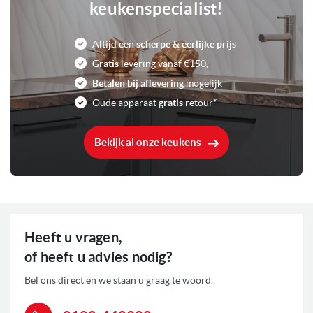
keukenspecialist!
A+
Energieklasse
Altijd een
scherpe & eerlijke prijs
Tiptoets
Bediening
Gratis
levering vanaf €150,-
Betalen bij aflevering
mogelijk
Zwart
Kleur
Oude apparaat
gratis
retour*
72 Liter
Inhoud
Bekijk al onze keukens
2300 Watt
Aansluitwaarde
Diverse automatische programma's
Kenmerken ovens
Diverse opwarm en ontdooi programma's
Diverse voorgeprogrammeerde
Heeft u vragen,
ovenprogramma's
Draairichting: Klapdeur
of heeft u advies nodig?
Elektronische kookwekker
Inschuifbare roosters en/of bakplaten
Bel ons direct en we staan u graag te woord.
Kerntemperatuur meter
Boven-/en onderwarmte