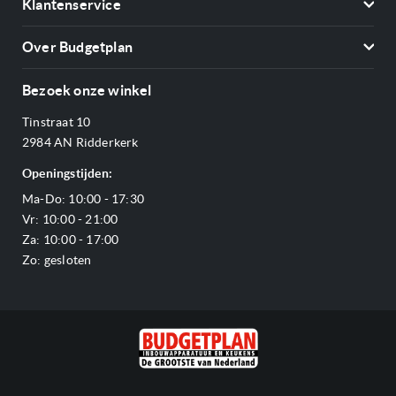
Klantenservice
Vriezers
Contact
Kookplaten
Over Budgetplan
Annuleren & retourneren
Afzuigkappen
Over ons
Betalen
Bezoek onze winkel
Ovens
Openingstijden
Verzending & bezorging
Stoomovens
Tinstraat 10
Adres & Route
Veelgestelde vragen
Magnetrons
2984 AN Ridderkerk
Vacatures
Offerte aanvragen
Vaatwassers
Openingstijden:
Reviews Budgetplan
Service & garantie
Complete keukens
Ma-Do: 10:00 - 17:30
Blog
Onze merken
Outlet
Vr: 10:00 - 21:00
Sitemap
Za: 10:00 - 17:00
Zo: gesloten