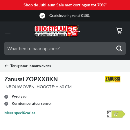
Shop de Jubileum Sale met kortingen tot 70%*
Gratis levering vanaf €150,-
Zoe
Terug naar
Inbouw ovens
Zanussi ZOPXX8KN
INBOUW OVEN, HOOGTE: ± 60 CM
Pyrolyse
Kerntemperatuursensor
Meer specificaties
Ga