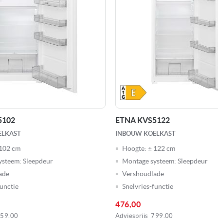
5102
ETNA KVS5122
ELKAST
INBOUW KOELKAST
102 cm
Hoogte:
± 122 cm
ysteem:
Sleepdeur
Montage systeem:
Sleepdeur
ade
Vershoudlade
functie
Snelvries-functie
476,00
59,00
Adviesprijs
799,00