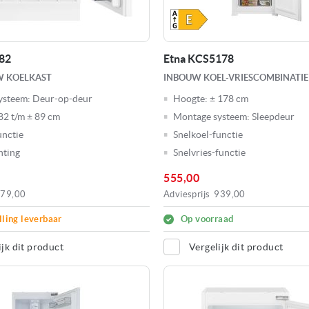
82
Etna KCS5178
 KOELKAST
INBOUW KOEL-VRIESCOMBINATIE
ysteem:
Deur-op-deur
Hoogte:
± 178 cm
82 t/m ± 89 cm
Montage systeem:
Sleepdeur
unctie
Snelkoel-functie
hting
Snelvries-functie
555,00
79,00
Adviesprijs
939,00
lling leverbaar
Op voorraad
ijk dit product
Vergelijk dit product