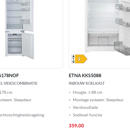
6178NOF
ETNA KKS5088
L-VRIESCOMBINATIE
INBOUW KOELKAST
178 cm
Hoogte:
± 88 cm
ysteem:
Sleepdeur
Montage systeem:
Sleepdeur
Vershoudlade
uchtvochtigheidsregeling
Snelkoel-functie
359,00