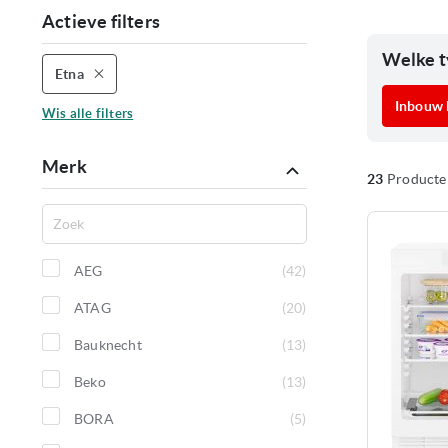
Actieve filters
Welke t
Etna
Verwijder
dit
Inbouw 
artikel
Wis alle filters
Merk
23
Producte
AEG
42
producten
ATAG
20
producten
Bauknecht
13
producten
Beko
13
producten
BORA
5
producten