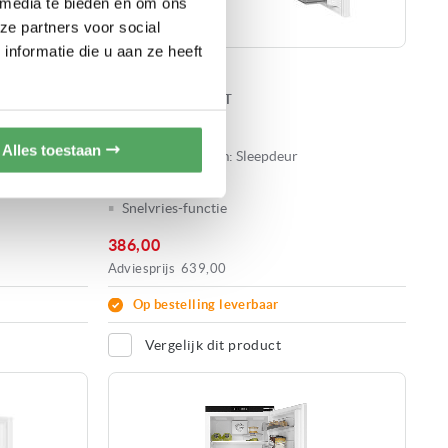
 media te bieden en om ons
ze partners voor social
nformatie die u aan ze heeft
ETNA KVS5088
INBOUW KOELKAST
Hoogte:
± 88 cm
Alles toestaan
Montage systeem:
Sleepdeur
Vershoudlade
Snelvries-functie
386,00
Adviesprijs
639,00
Op bestelling leverbaar
Vergelijk dit product