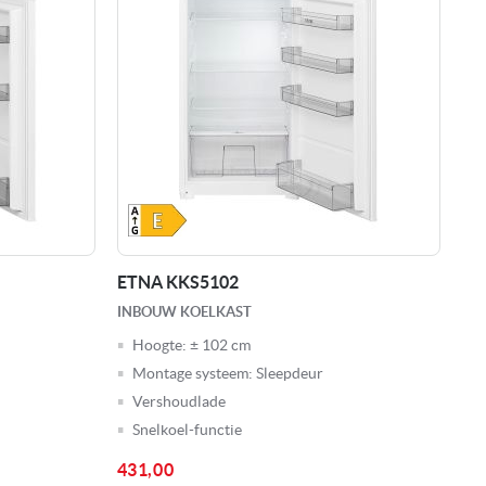
ETNA KKS5102
INBOUW KOELKAST
Hoogte:
± 102 cm
Montage systeem:
Sleepdeur
Vershoudlade
Snelkoel-functie
431,00