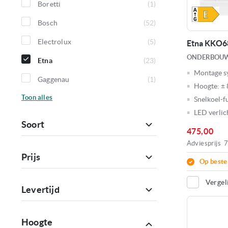
Boretti
1
product
Bosch
52
producten
Electrolux
5
Etna KKO6
producten
ONDERBOUW
Etna
23
producten
Montage s
Gaggenau
1
Hoogte:
± 
product
Toon
alles
Snelkoel-f
LED verlic
Soort
475,00
Adviesprijs
7
Prijs
Op beste
Vergel
Levertijd
Hoogte