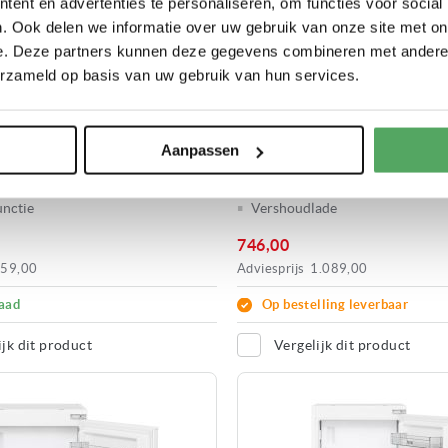
ent en advertenties te personaliseren, om functies voor social
. Ook delen we informatie over uw gebruik van onze site met on
e. Deze partners kunnen deze gegevens combineren met andere i
5122
ETNA KKS5178
erzameld op basis van uw gebruik van hun services.
ELKAST
INBOUW KOELKAST
122 cm
Hoogte:
± 178 cm
Aanpassen
ysteem:
Sleepdeur
Montage systeem:
Sleepdeur
ade
Multi Air Flow
unctie
Vershoudlade
746,00
59,00
Adviesprijs
1.089,00
aad
Op bestelling leverbaar
ijk dit product
Vergelijk dit product