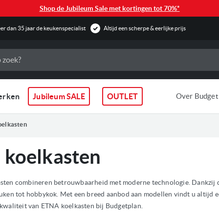
Shop de Jubileum Sale met kortingen tot 70%*
r dan 35 jaar de keukenspecialist
Altijd een scherpe & eerlijke prijs
erken
Jubileum SALE
OUTLET
Over Budget
oelkasten
 koelkasten
ten combineren betrouwbaarheid met moderne technologie. Dankzij de st
uken tot hobbykok. Met een breed aanbod aan modellen vindt u altijd e
kwaliteit van ETNA koelkasten bij Budgetplan.