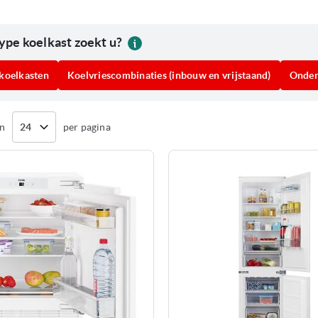
ype koelkast zoekt u?
koelkasten
Koelvriescombinaties (inbouw en vrijstaand)
Onder
n
per pagina