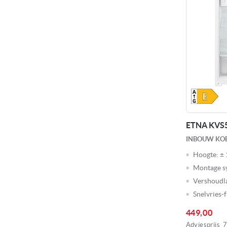
ETNA KVS
INBOUW KO
Hoogte:
± 
Montage s
Vershoudl
Snelvries-
449,00
Adviesprijs
7