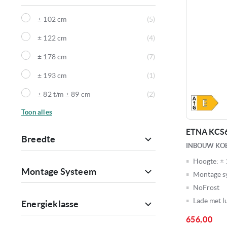
± 102 cm
5
producten
± 122 cm
4
producten
± 178 cm
7
producten
± 193 cm
1
product
± 82 t/m ± 89 cm
2
producten
Toon
alles
ETNA KCS
Breedte
INBOUW KOE
Hoogte:
± 
Montage Systeem
Montage s
NoFrost
Lade met l
Energieklasse
656,00