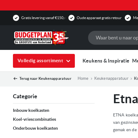
Gratis levering vanaf €150,-
Oude apparaat gratis retour
Mee
Zoek
Keukens & Inspiratie
M
Volledig assortiment
Home
Keukenapparatuur
K
Terug naar
Keukenapparatuur
Etna
Categorie
Inbouw koelkasten
ETNA koelkas
Koel-vriescombinaties
van gezinske
Onderbouw koelkasten
gemak en de 