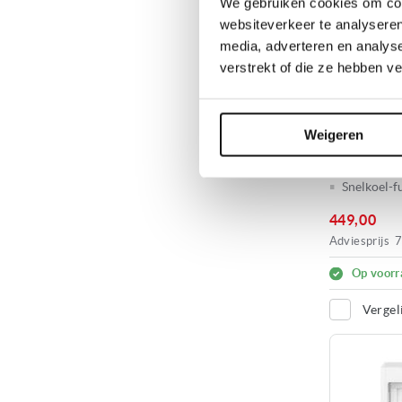
We gebruiken cookies om cont
websiteverkeer te analyseren
media, adverteren en analys
ETNA KKS
verstrekt of die ze hebben v
INBOUW KO
Hoogte:
± 
Weigeren
Montage s
Vershoudl
Snelkoel-f
449,00
Adviesprijs
7
Op voorr
Vergel