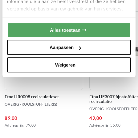
informatie die u aan ze heeft verstrekt of die ze hebben
HEEFT U HIER AL AAN GEDACHT?
Jubileum Sale
Acties
verzameld op basis van uw gebruik van hun services.
Naloopstand
Unieke eigenschappen
AutoAir
Alles toestaan
A+
Energieklasse
Aanpassen
Via afstandsbediening
Bediening
Weigeren
Zwart mat
Kleur
480 m3/u
Min. afzuigvermogen
Etna HR0008 recirculatieset
Etna HF3007 fijnstoffilter
recirculatie
OVERIG - KOOLSTOFFILTER(S)
700 m3/u
Max. afzuigvermogen
OVERIG - KOOLSTOFFILTER(
89,00
49,00
63 dB
Geluidsniveau min.
Adviesprijs
99,00
Adviesprijs
55,00
70 dB
Geluidsniveau max.