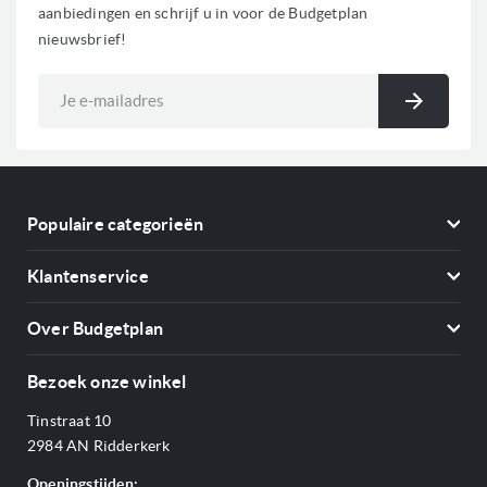
aanbiedingen en schrijf u in voor de Budgetplan
nieuwsbrief!
Abonneer
u
Inschri
op
onze
nieuwsbrief
Populaire categorieën
Koelkasten
Klantenservice
Vriezers
Contact
Kookplaten
Over Budgetplan
Annuleren & retourneren
Afzuigkappen
Over ons
Betalen
Bezoek onze winkel
Ovens
Openingstijden
Verzending & bezorging
Stoomovens
Tinstraat 10
Adres & Route
Veelgestelde vragen
Magnetrons
2984 AN Ridderkerk
Vacatures
Offerte aanvragen
Vaatwassers
Openingstijden: