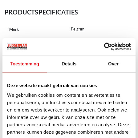
Luchtafvoer afzuigvermogen (min/max/int): 480 / 620 / 700
m³/h
PRODUCTSPECIFICATIES
Luchtafvoer geluidsniveau (min/max/int): 63 / 70 / 72 dB(A)
Recirculatie afzuigvermogen (min/max/int): 98 / 278 / 444
Meer
Pelgrim
Merk
m³/h
informatie
ISWA0961MAT
Artikelnummer
Geleverd incl. 5 jaar Pelgrim garantie (na aanmelding bij Pelgrim)
en Nederlandstalige handleiding, echter excl. recirculatie
Afzuigkappen
Categorie
materiaal.
Toestemming
Details
Over
De Pelgrim ISWA0961MAT is de opvolger van de Pelgrim
Plafond afzuigkap
Sub-categories
ISWA0960MAT.
Deze website maakt gebruik van cookies
Plafondunit
Soort
We gebruiken cookies om content en advertenties te
personaliseren, om functies voor social media te bieden
5 jaar garantie
Garantie
en om ons websiteverkeer te analyseren. Ook delen we
informatie over uw gebruik van onze site met onze
Toon alle specificaties
partners voor social media, adverteren en analyse. Deze
Op bestelling leverbaar
Levertijd
partners kunnen deze gegevens combineren met andere