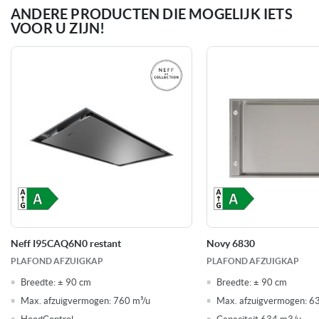
ANDERE PRODUCTEN DIE MOGELIJK IETS
VOOR U ZIJN!
72 dB
Geluidsniveau boost
4 Snelheden (inclusief
Aantal afzuigsnelheden
intensiefstand)
Afvoer of recirculatie
Soort afzuiging
86 x 217 mm
afvoerdiameter
3 x aluminium vetfiltercassettes
Aantal filters
Afstandsbediening
Meegeleverde toebehoren
Neff I95CAQ6N0 restant
Novy 6830
PLAFOND AFZUIGKAP
PLAFOND AFZUIGKAP
149 Watt
Aansluitwaarde
Breedte:
± 90 cm
Breedte:
± 90 cm
Max. afzuigvermogen:
760 m³/u
Max. afzuigvermogen:
6
Afzuiging: Recirculatie geschikt
Kenmerken afzuigkappen