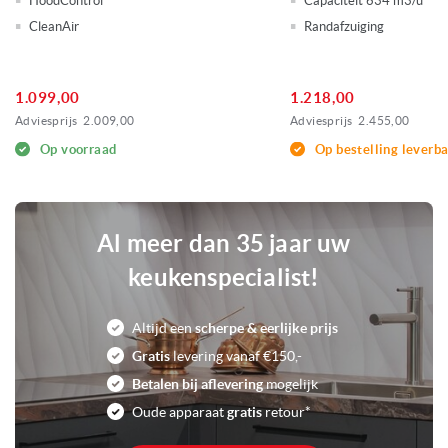
HoodControl
Capaciteit 634 m3/u
Bediening afzuigkap via
kookplaat mogelijk
CleanAir
Randafzuiging
Intensiefstand
Metalen vetfilter(s)
Naloopstand
1.099,00
1.218,00
Verzadigingsindicatie
Adviesprijs
2.009,00
Adviesprijs
2.455,00
koolstoffilter
Reinigingsindicatie vetfilter
Op voorraad
Op bestelling leverb
Verlichting dimbaar
Verlichting: LED verlichting
0
Voorraad
Al meer dan 35 jaar uw
keukenspecialist!
Altijd een
scherpe & eerlijke prijs
Gratis
levering vanaf €150,-
Betalen bij aflevering
mogelijk
Oude apparaat
gratis
retour*