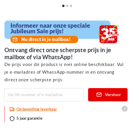
Ga
naar
het
begin
van
de
afbeeldingen-
gallerij
Ontvang direct onze scherpste prijs in je
mailbox of via WhatsApp!
De prijs voor dit product is niet online beschikbaar. Vul
je e-mailadres of WhatsApp-nummer in en ontvang
direct onze scherpste prijs.
Verstuur
Op bestelling leverbaar
5 jaar garantie