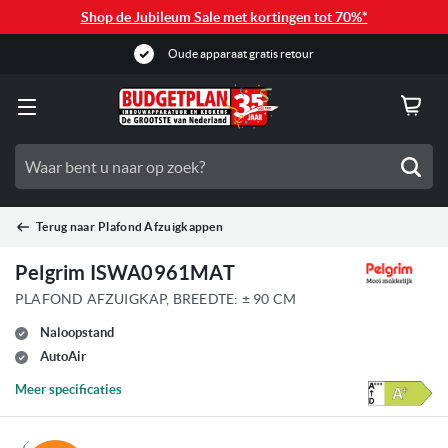
Shop de Jubileum Sale met kortingen tot 70%*
Zoe
Terug naar
Plafond Afzuigkappen
Pelgrim ISWA0961MAT
PLAFOND AFZUIGKAP, BREEDTE: ± 90 CM
Naloopstand
AutoAir
Meer specificaties
Ga