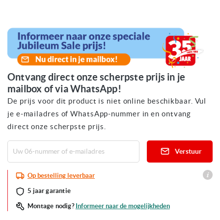
Ga
naar
het
begin
van
de
afbeeldingen-
gallerij
Ontvang direct onze scherpste prijs in je
mailbox of via WhatsApp!
De prijs voor dit product is niet online beschikbaar. Vul
je e-mailadres of WhatsApp-nummer in en ontvang
direct onze scherpste prijs.
Verstuur
Op bestelling leverbaar
5 jaar garantie
Informeer naar de mogelijkheden
Montage nodig?