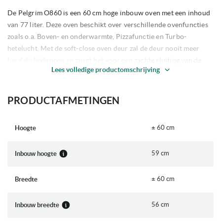
De Pelgrim O860 is een 60 cm hoge inbouw oven met een inhoud
van 77 liter. Deze oven beschikt over verschillende ovenfuncties
zoals o.a. Boven- en onderwarmte, Pizzafunctie en Turbo-
hetelucht. Met de soft-close oven deur zal de deur nooit meer
hard dichtklappen en zorgt het voor een zachte sluiting van de
Lees volledige productomschrijving
deur. Met de bijgeleverde speciaal ontworpen AirFry bakmand
maakt u de meest krokante snacks zonder dat het toevoegen van
olie nodig is.
PRODUCTAFMETINGEN
Belangrijkste kenmerken
± 60 cm
Hoogte
60 cm hoog | Inbouw
Inhoud: 77 liter
59 cm
Inbouw hoogte
Uitvoering: zwart glas
73 automatische kook/bakprogramma's
Aqua Clean functie
± 60 cm
Breedte
5 insteekniveaus
Emaille binnenruimte; voorkomt vuilaanhechting
56 cm
Inbouw breedte
Soft-close ovendeur