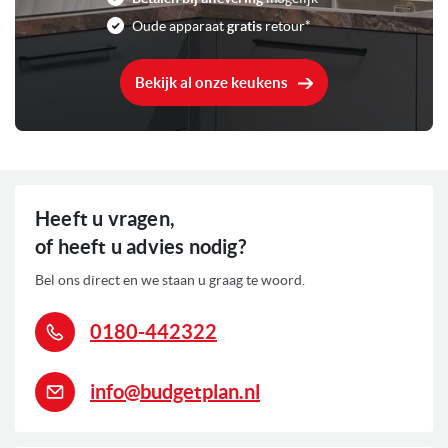
Oude apparaat
gratis
retour*
Bekijk al onze keukens
Heeft u vragen,
of heeft u advies nodig?
Bel ons direct en we staan u graag te woord.
0180-442322
info@budgetplan.nl