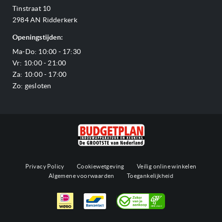
Verzending & bezorging
Stoomovens
Tinstraat 10
Adres & Route
Veelgestelde vragen
Magnetrons
2984 AN Ridderkerk
Vacatures
Offerte aanvragen
Vaatwassers
Openingstijden:
Reviews Budgetplan
Service & garantie
Complete keukens
Ma-Do: 10:00 - 17:30
Blog
Onze merken
Outlet
Vr: 10:00 - 21:00
Sitemap
Za: 10:00 - 17:00
Zo: gesloten
Privacy Policy
Cookiewetgeving
Veilig online winkelen
Algemene voorwaarden
Toegankelijkheid