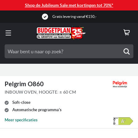
Shop de Jubileum Sale met kortingen tot 70%*
Gratis levering vanaf €150,-
Zoe
Pelgrim O860
INBOUW OVEN, HOOGTE: ± 60 CM
Soft-close
Automatische programma's
Meer specificaties
Ga