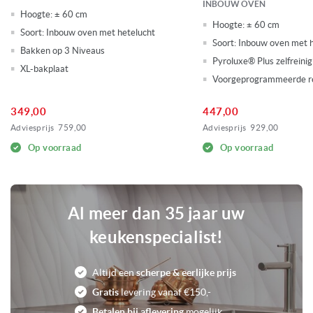
INBOUW OVEN
Elektronische kookwekker
Hoogte:
± 60 cm
Inschuifbare roosters en/of bakplaten
Hoogte:
± 60 cm
Soort:
Inbouw oven met hetelucht
Kinderslot
Soort:
Inbouw oven met h
Boven-/en onderwarmte
Bakken op 3 Niveaus
Pyroluxe® Plus zelfreinig
Grill functie
XL-bakplaat
Hetelucht functie
Voorgeprogrammeerde r
Pizza functie
Reiniging: Eenvoudig te reinigen email
349,00
447,00
Softclose zelf sluitende deur
Adviesprijs
759,00
Adviesprijs
929,00
Telescopische roosters
Verlichting: Halogeen
Op voorraad
Op voorraad
0
Voorraad
Al meer dan 35 jaar uw
keukenspecialist!
Altijd een
scherpe & eerlijke prijs
Gratis
levering vanaf €150,-
Betalen bij aflevering
mogelijk