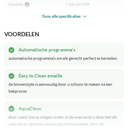
5 jaar garantie
Garantie
Toon alle specificaties
Op bestelling leverbaar
Levertijd
VOORDELEN
Jubileum Sale
Acties
Soft-close
Unieke eigenschappen
Automatische programma's
Automatische programma's
automatische programma’s om elk gerecht perfect te bereiden.
A+
Energieklasse
Easy to Clean emaille
Tiptoets
Bediening
de binnenzijde is eenvoudig door u schoon te maken na een
bakproces
Zwart
Kleur
AquaClean
77 Liter
Inhoud
door water toe te voegen onder in de oven kunt u deze met dit
speciale programma eenvoudig schoonmaken, door de